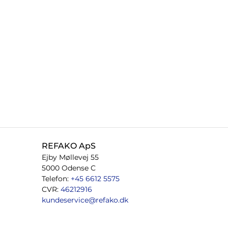
REFAKO ApS
Ejby Møllevej 55
5000 Odense C
Telefon:
+45 6612 5575
CVR:
46212916
kundeservice@refako.dk