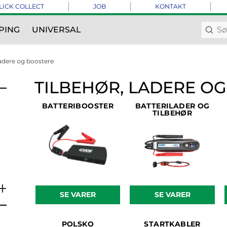
LICK COLLECT
JOB
KONTAKT
PING
UNIVERSAL
Ladere og boostere
TILBEHØR, LADERE O
BATTERIBOOSTER
BATTERILADER OG
TILBEHØR
SE VARER
SE VARER
POLSKO
STARTKABLER