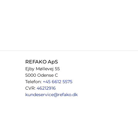
REFAKO ApS
Ejby Møllevej 55
5000 Odense C
Telefon:
+45 6612 5575
CVR:
46212916
kundeservice@refako.dk