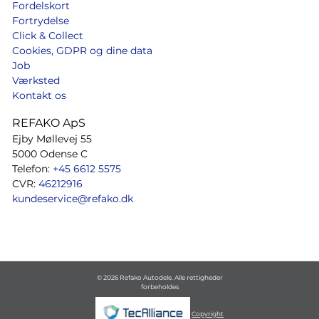
Fordelskort
Fortrydelse
Click & Collect
Cookies, GDPR og dine data
Job
Værksted
Kontakt os
REFAKO ApS
Ejby Møllevej 55
5000 Odense C
Telefon:
+45 6612 5575
CVR:
46212916
kundeservice@refako.dk
© 2026 Refako Autodele. Alle rettigheder
forbeholdes
Copyright