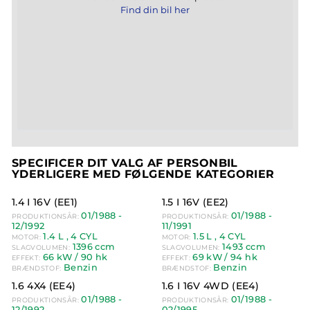
Find din bil her
SPECIFICER DIT VALG AF PERSONBIL
YDERLIGERE MED FØLGENDE KATEGORIER
1.4 I 16V (EE1)
1.5 I 16V (EE2)
01/1988 -
01/1988 -
PRODUKTIONSÅR:
PRODUKTIONSÅR:
12/1992
11/1991
1.4 L
, 4 CYL
1.5 L
, 4 CYL
MOTOR:
MOTOR:
1396 ccm
1493 ccm
SLAGVOLUMEN:
SLAGVOLUMEN:
66 kW
/ 90 hk
69 kW
/ 94 hk
EFFEKT:
EFFEKT:
Benzin
Benzin
BRÆNDSTOF:
BRÆNDSTOF:
1.6 4X4 (EE4)
1.6 I 16V 4WD (EE4)
01/1988 -
01/1988 -
PRODUKTIONSÅR:
PRODUKTIONSÅR:
12/1992
02/1995