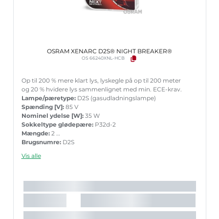
OSRAM XENARC D2S® NIGHT BREAKER®
OS 66240XNL-HCB
Op til 200 % mere klart lys, lyskegle på op til 200 meter
og 20 % hvidere lys sammenlignet med min. ECE-krav.
Lampe/pæretype:
D2S (gasudladningslampe)
Spænding [V]:
85 V
Nominel ydelse [W]:
35 W
Sokkeltype glødepære:
P32d-2
Mængde:
2
Brugsnumre:
D2S
Vis alle