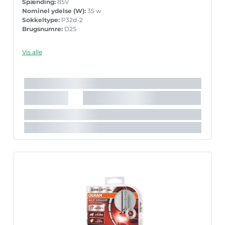
Spænding:
85V
Nominel ydelse (W):
35 w
Sokkeltype:
P32d-2
Brugsnumre:
D2S
Vis alle