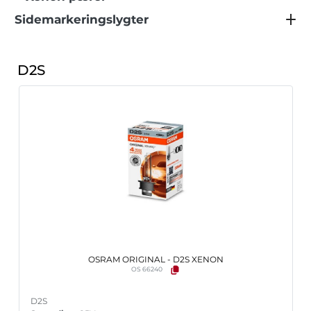
Sidemarkeringslygter
D2S
OSRAM ORIGINAL - D2S XENON
OS 66240
D2S