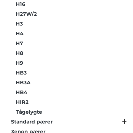
H16
H27W/2
H3
H4
H7
H8
H9
HB3
HB3A
HB4
HIR2
Tågelygte
Standard pærer
Xenon pærer