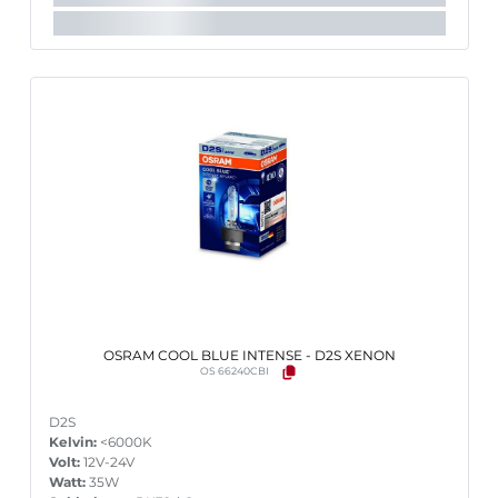
OSRAM COOL BLUE INTENSE - D2S XENON
OS 66240CBI
D2S
Kelvin:
<6000K
Volt:
12V-24V
Watt:
35W