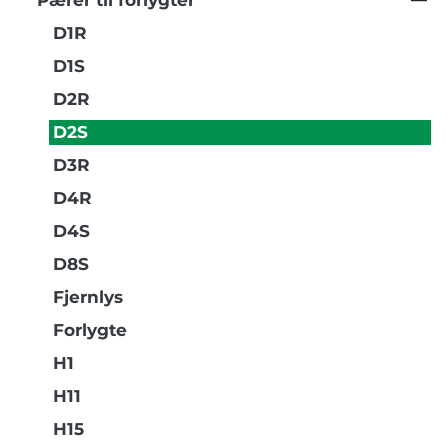
Pærer til forlygter
D1R
D1S
D2R
D2S
D3R
D4R
D4S
D8S
Fjernlys
Forlygte
H1
H11
H15