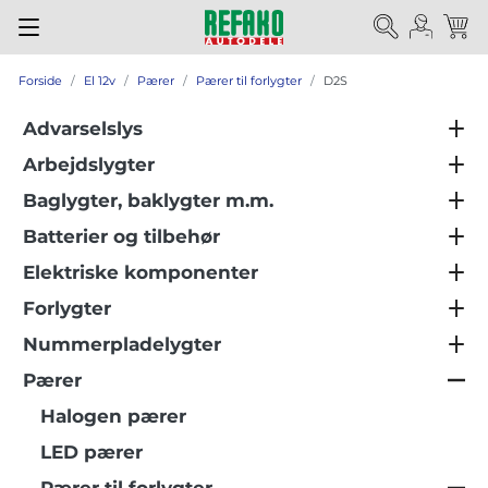
Forside
El 12v
Pærer
Pærer til forlygter
D2S
Advarselslys
Arbejdslygter
Baglygter, baklygter m.m.
Batterier og tilbehør
Elektriske komponenter
Forlygter
Nummerpladelygter
Pærer
Halogen pærer
LED pærer