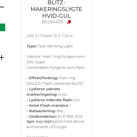
BLITZ-
MAKERINGSLYGTE
HVID-GUL
36.L64403
LED 2 i 1 Flash, 12 V. / 24 V.
Type:
Task Working Light
Yderste "Halo" ring fungere som
DRL lygte.
Centerdelen fungerer som flash
- Effekt/forbrug:
Halo ring
20xLED, Flash centerdel 6xLED
- Lysfarve yderste
markeringsring:
Hvid
- Lysfarve inderste flash:
Gul
- Antal Flash-mønstre:
1
- Natsænkning:
Nej
- Godkendelser:
ECE R65, ECE
Spar monteringstid med denne
R87, R10, IP67
kombineret LED lygte