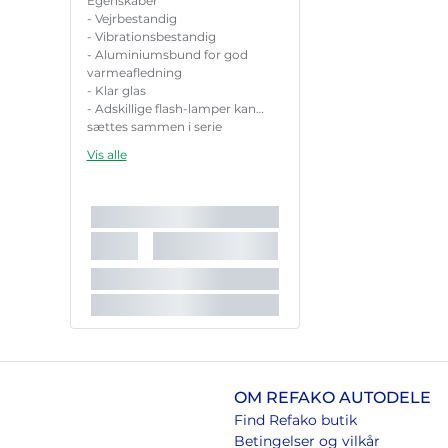
Egenskaber
- Vejrbestandig
- Vibrationsbestandig
- Aluminiumsbund for god
varmeafledning
- Klar glas
- Adskillige flash-lamper kan
sættes sammen i serie
Vis alle
OM REFAKO AUTODELE
Find Refako butik
Betingelser og vilkår