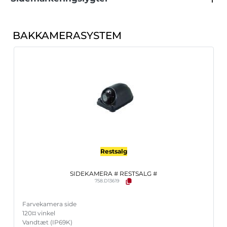
BAKKAMERASYSTEM
Restsalg
SIDEKAMERA # RESTSALG #
758.D13619
Farvekamera side
120¤ vinkel
Vandtæt (IP69K)