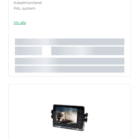
Kabelmonteret
PAL system
Vis alle