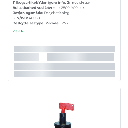
Tillægsartikel/Yderligere info. 2:
med skruer
Belastbarhed ved 24V:
max 2500 A/10 sek.
Betjeningsmåde:
Drejebetjening
DIN/ISO:
40050
Beskyttelsestype IP-kode:
IP53
Beskyttelsestype IP-kode:
IPX4
Vis alle
Gevindstigning [mm]:
1,5 mm
Omskifterfunktion:
Lukker
Strømstyrke [A]:
100 A
Skal monteres og afmonteres af fagfolk!