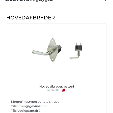
HOVEDAFBRYDER
Hovedafbryder, batteri
50.017.000
Monteringstype:
boltet / skruet
Tilslutningsgevind:
M10
Tilslutningsantal:
2