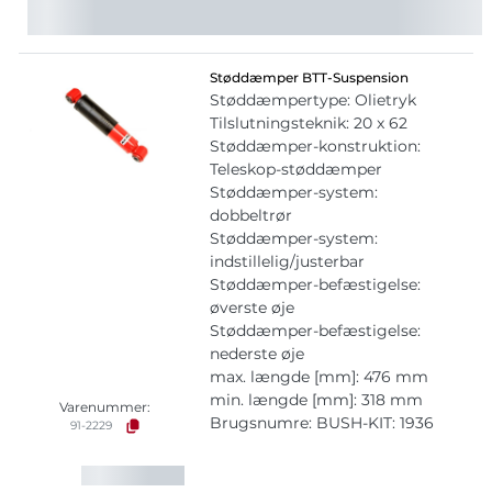
Støddæmper BTT-Suspension
Støddæmpertype: Olietryk
Tilslutningsteknik: 20 x 62
Støddæmper-konstruktion:
Teleskop-støddæmper
Støddæmper-system:
dobbeltrør
Støddæmper-system:
indstillelig/justerbar
Støddæmper-befæstigelse:
øverste øje
Støddæmper-befæstigelse:
nederste øje
max. længde [mm]: 476 mm
min. længde [mm]: 318 mm
Varenummer:
Brugsnumre: BUSH-KIT: 1936
91-2229