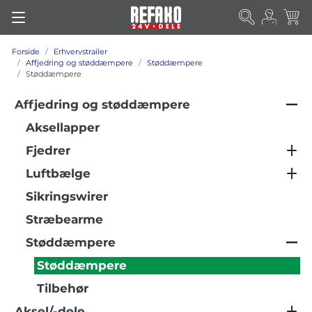
Forside
Erhvervstrailer
Affjedring og støddæmpere
Støddæmpere
Støddæmpere
Affjedring og støddæmpere
Aksellapper
Fjedrer
Luftbælge
Sikringswirer
Stræbearme
Støddæmpere
Støddæmpere
Tilbehør
Aksel/-dele