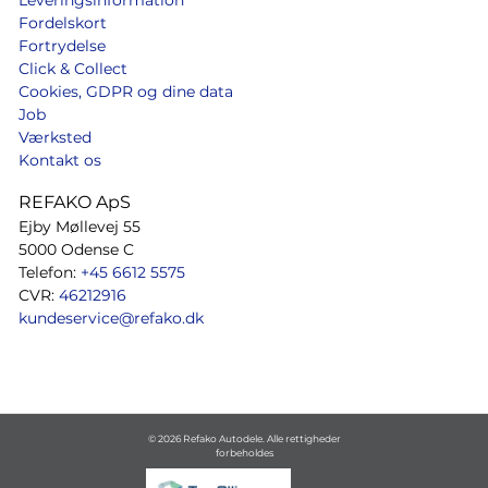
Fordelskort
Fortrydelse
Click & Collect
Cookies, GDPR og dine data
Job
Værksted
Kontakt os
REFAKO ApS
Ejby Møllevej 55
5000 Odense C
Telefon:
+45 6612 5575
CVR:
46212916
kundeservice@refako.dk
© 2026 Refako Autodele. Alle rettigheder
forbeholdes