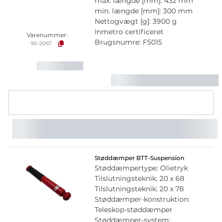
max. længde [mm]: 432 mm
min. længde [mm]: 300 mm
Nettogvægt [g]: 3900 g
Inmetro certificeret
Varenummer:
Brugsnumre: F5015
90-2067
Støddæmper BTT-Suspension
Støddæmpertype: Olietryk
Tilslutningsteknik: 20 x 68
Tilslutningsteknik: 20 x 78
Støddæmper-konstruktion:
Teleskop-støddæmper
Støddæmper-system: