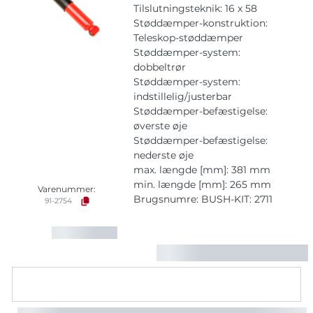
Tilslutningsteknik: 16 x 58
Støddæmper-konstruktion:
Teleskop-støddæmper
Støddæmper-system:
dobbeltrør
Støddæmper-system:
indstillelig/justerbar
Støddæmper-befæstigelse:
øverste øje
Støddæmper-befæstigelse:
nederste øje
max. længde [mm]: 381 mm
min. længde [mm]: 265 mm
Varenummer:
Brugsnumre: BUSH-KIT: 2711
91-2754