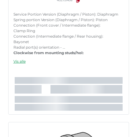
402.II31408
Service Portion Version (Diaphragm / Piston): Diaphragm
Spring portion Version (Diaphragm / Piston): Piston
Connection (Front cover / Intermediate flange):
Clamp Ring
Connection (Intermediate flange / Rear housing):
Bayonet
Radial port(s) orientation -
Clockwise from mounting studs/hol:
90
Vis alle
Clamp ring ears orientation -
225
Service output at 6.5 bar &
30 mm stroke [kN]:
9.1
Spring portion output force at 30 mm stroke [kN]: 8.1
Mounting studs / holes centres [mm]:
120.7
Mounting studs length / holes depth [mm]:
43
Push rod protrusion [mm]:
15
Front cover shape:
Diamond
Function / description of release unit:
Standard
Supplied with Port adaptors:
No
Supplied with mounting nuts:
No
Wading Ability:
No
Gevindmål:
M16x1,5