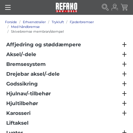
Forside
Erhvervstrailer
Trykluft
Fjederbremser
Med håndbremse
Skivebremse membran/stempel
Affjedring og støddæmpere
Aksel/-dele
Bremsesystem
Drejebar aksel/-dele
Godssikring
Hjulnav/-tilbehør
Hjultilbehør
Karosseri
Liftaksel
Lygter