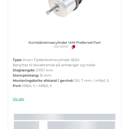
Kombibremsecylinder IAM Preferred Part
402.II30619
Type:
Knorr Fjederbremscylinder 16/24
Benyttes til skivebremse på anhænger og trailer.
Slaglængde:
57/57 mm.
Stempelstang:
15 mm.
Monteringsbolte afstand / gevind:
120, 7 mm. / m16x1, 5
Port:
M16x1, 5 + M16x1, 5
Vis alle