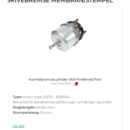
SKIVEBREMSE MEMBRAN/STEMPEL
Kombibremsecylinder IAM Preferred Part
402.II31407000
Type:
Knorr type 20/24 - BS9404
Benyttes til skivebremse på forvogn, anhænger og trailer.
Slaglængde:
64/64 mm.
Stempelstang:
15 mm.
Vis alle