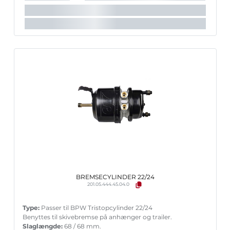
BREMSECYLINDER 22/24
201.05.444.45.04.0
Type:
Passer til BPW Tristopcylinder 22/24
Benyttes til skivebremse på anhænger og trailer.
Slaglængde:
68 / 68 mm.