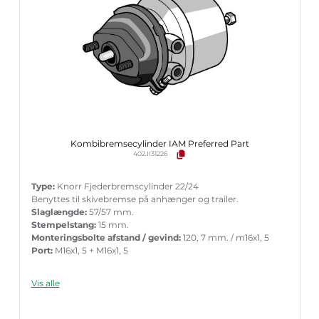
Slaglængde [mm]:
57 mm
Gevindmål 1:
M16x1,5
Gevindmål 2:
M16x1,5
Version:
T24/24
Vægt [kg]:
7,485 kg
Brugsnumre:
II31408, BS9503
Kombibremsecylinder IAM Preferred Part
402.II31226
Type:
Knorr Fjederbremscylinder 22/24
Benyttes til skivebremse på anhænger og trailer.
Slaglængde:
57/57 mm.
Stempelstang:
15 mm.
Monteringsbolte afstand / gevind:
120, 7 mm. / m16x1, 5
Port:
M16x1, 5 + M16x1, 5
Vis alle