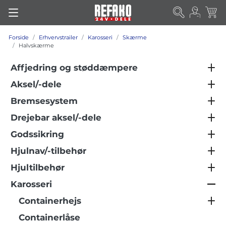
Forside
Erhvervstrailer
Karosseri
Skærme
Halvskærme
Affjedring og støddæmpere
Aksel/-dele
Bremsesystem
Drejebar aksel/-dele
Godssikring
Hjulnav/-tilbehør
Hjultilbehør
Karosseri
Containerhejs
Containerlåse