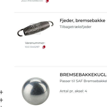
202.1.447.0060.00
Fjeder, bremsebakke
Tilbagetræksfjeder
Varenummer:
103.1340297
BREMSEBAKKEKUGL
Passer til SAF Bremsebakk
Antal pr. aksel: 4