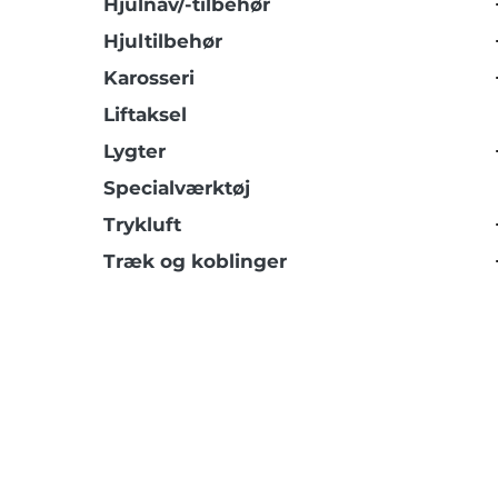
Hjulnav/-tilbehør
Hjultilbehør
Karosseri
Liftaksel
Lygter
Specialværktøj
Trykluft
Træk og koblinger