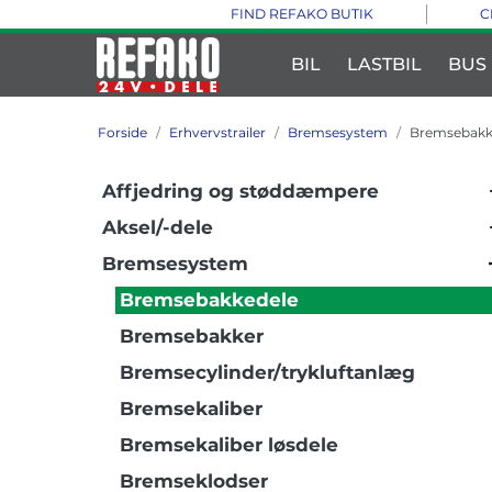
FIND REFAKO BUTIK
C
BIL
LASTBIL
BUS
Forside
Erhvervstrailer
Bremsesystem
Bremsebakk
Affjedring og støddæmpere
Aksel/-dele
Bremsesystem
Bremsebakkedele
Bremsebakker
Bremsecylinder/trykluftanlæg
Bremsekaliber
Bremsekaliber løsdele
Bremseklodser