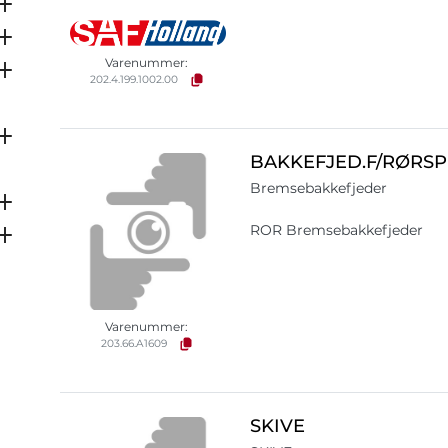
Varenummer:
202.4.199.1002.00
BAKKEFJED.F/RØRSP
Bremsebakkefjeder
ROR Bremsebakkefjeder
Varenummer:
203.66.A1609
SKIVE