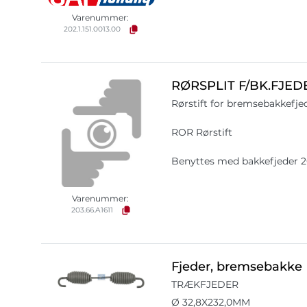
Varenummer:
202.1.151.0013.00
RØRSPLIT F/BK.FJE
Rørstift for bremsebakkefje
ROR Rørstift
Benyttes med bakkefjeder 2
Varenummer:
203.66.A1611
Fjeder, bremsebakke
TRÆKFJEDER
Ø 32,8X232,0MM