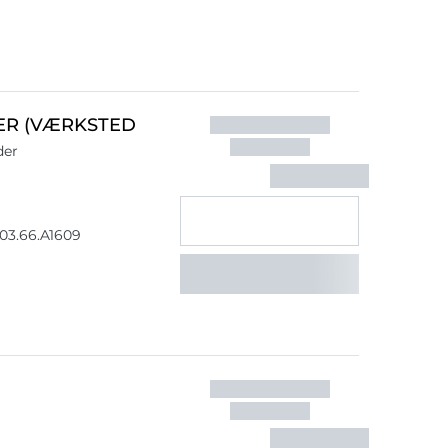
DER (VÆRKSTED
der
03.66.A1609