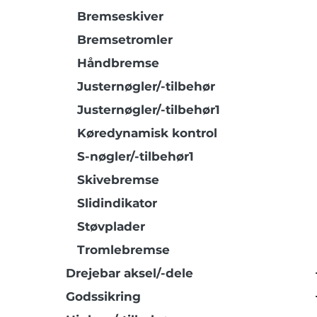
Bremseskiver
Bremsetromler
Håndbremse
Justernøgler/-tilbehør
Justernøgler/-tilbehør1
Køredynamisk kontrol
S-nøgler/-tilbehør1
Skivebremse
Slidindikator
Støvplader
Tromlebremse
Drejebar aksel/-dele
Godssikring