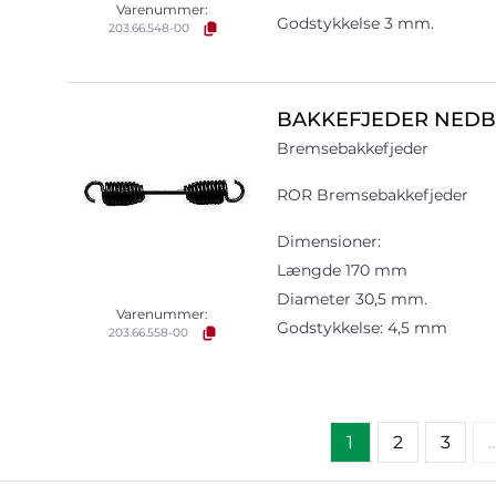
Varenummer:
Godstykkelse 3 mm.
203.66.548-00
BAKKEFJEDER NEDB
Bremsebakkefjeder
ROR Bremsebakkefjeder
Dimensioner:
Længde 170 mm
Diameter 30,5 mm.
Varenummer:
Godstykkelse: 4,5 mm
203.66.558-00
1
2
3