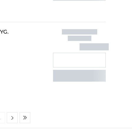
YG.
…