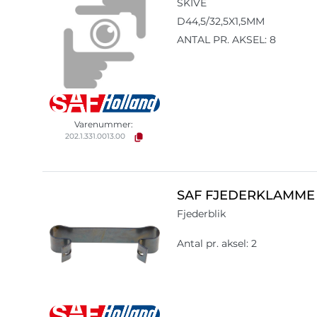
SKIVE
D44,5/32,5X1,5MM
ANTAL PR. AKSEL: 8
Varenummer:
202.1.331.0013.00
SAF FJEDERKLAMME
Fjederblik
Antal pr. aksel: 2