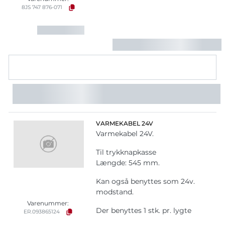
8JS 747 876-071
VARMEKABEL 24V
Varmekabel 24V.
Til trykknapkasse
Længde: 545 mm.
Kan også benyttes som 24v.
modstand.
Varenummer:
Der benyttes 1 stk. pr. lygte
ER.093865124