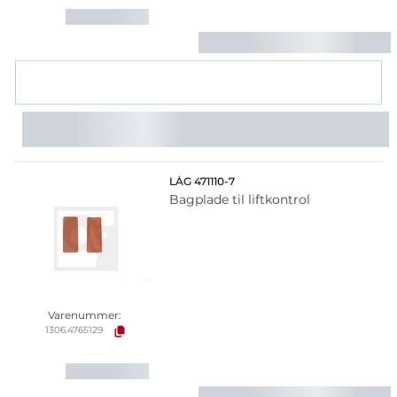
LÅG 471110-7
Bagplade til liftkontrol
Varenummer:
1306.4765129