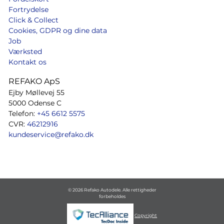
Fortrydelse
Click & Collect
Cookies, GDPR og dine data
Job
Værksted
Kontakt os
REFAKO ApS
Ejby Møllevej 55
5000 Odense C
Telefon:
+45 6612 5575
CVR:
46212916
kundeservice@refako.dk
© 2026 Refako Autodele. Alle rettigheder
forbeholdes
Copyright