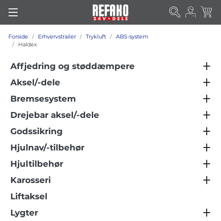
Forside
Erhvervstrailer
Trykluft
ABS-system
Haldex
Affjedring og støddæmpere
Aksel/-dele
Bremsesystem
Drejebar aksel/-dele
Godssikring
Hjulnav/-tilbehør
Hjultilbehør
Karosseri
Liftaksel
Lygter