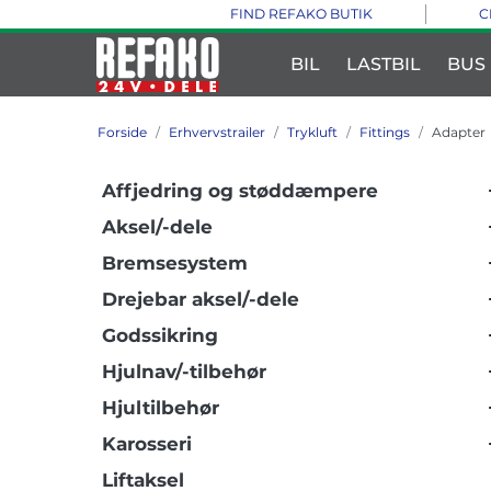
FIND REFAKO BUTIK
C
BIL
LASTBIL
BUS
Forside
Erhvervstrailer
Trykluft
Fittings
Adapter
Affjedring og støddæmpere
Aksel/-dele
Bremsesystem
Drejebar aksel/-dele
Godssikring
Hjulnav/-tilbehør
Hjultilbehør
Karosseri
Liftaksel