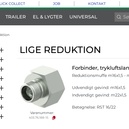
LICK COLLECT
JOB
KONTAKT
TRAILER
EL & LYGTER
UNIVERSAL
uktion
LIGE REDUKTION
Forbinder, trykluftsla
Reduktionsmuffe m16x1,5 - 
Udvendigt gevind: m16x1,5
Indvendigt gevind: m22x1,5
Betegnelse: RST 16/22
Varenummer:
405.76.188-15