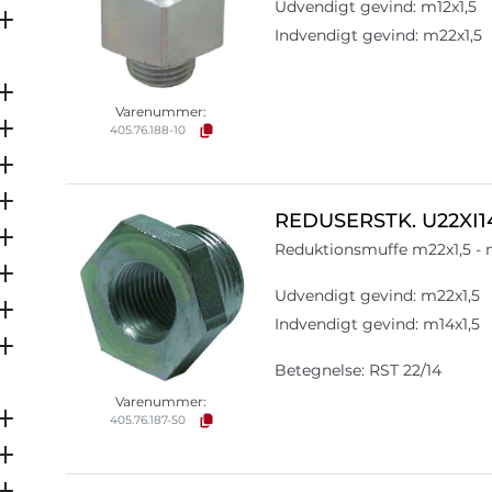
Udvendigt gevind: m12x1,5
Indvendigt gevind: m22x1,5
Varenummer:
405.76.188-10
REDUSERSTK. U22XI1
Reduktionsmuffe m22x1,5 - 
Udvendigt gevind: m22x1,5
Indvendigt gevind: m14x1,5
Betegnelse: RST 22/14
Varenummer:
405.76.187-50