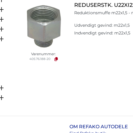
REDUSERSTK. U22XI2
Reduktionsmuffe m22x1,5 - 
Udvendigt gevind: m22x1,5
Indvendigt gevind: m22x1,5
Varenummer:
405.76.188-20
OM REFAKO AUTODELE