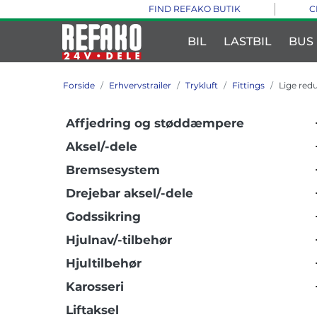
FIND REFAKO BUTIK
C
BIL
LASTBIL
BUS
Forside
Erhvervstrailer
Trykluft
Fittings
Lige red
Affjedring og støddæmpere
Aksel/-dele
Bremsesystem
Drejebar aksel/-dele
Godssikring
Hjulnav/-tilbehør
Hjultilbehør
Karosseri
Liftaksel