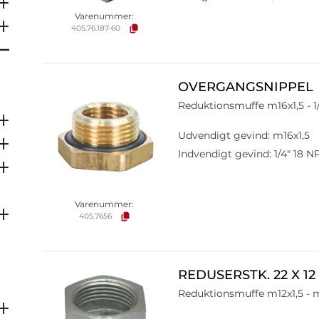
Varenummer:
405.76.187-60
OVERGANGSNIPPEL
Reduktionsmuffe m16x1,5 - 1
Udvendigt gevind: m16x1,5
Indvendigt gevind: 1/4" 18 N
Varenummer:
405.7656
REDUSERSTK. 22 X 12
Reduktionsmuffe m12x1,5 - 