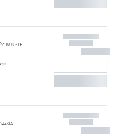
/4" 18 NPTF
PTF
m22x1,5