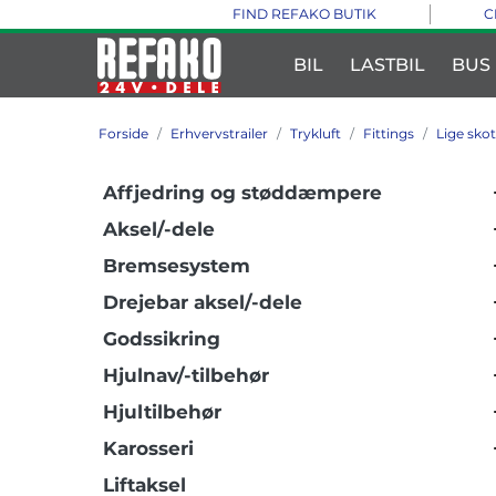
FIND REFAKO BUTIK
C
BIL
LASTBIL
BUS
Forside
Erhvervstrailer
Trykluft
Fittings
Lige sko
Affjedring og støddæmpere
Aksel/-dele
Bremsesystem
Drejebar aksel/-dele
Godssikring
Hjulnav/-tilbehør
Hjultilbehør
Karosseri
Liftaksel