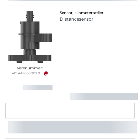
Sensor, kilometertæller
Distancesensor
Varenummer:
401.441.050.202.0