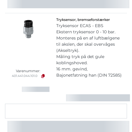
Tryksensor, bremseforstærker
Tryksensor ECAS - EBS
Ekstern tryksensor 0 - 10 bar.
Monteres på en af luftbælgene
til akslen, der skal overvåges
(Akseltryk).
Måling tryk på det gule
koblingshoved.
16 mm. gevind,
Varenummer:
Bajonetfatning han (DIN 72585)
401.441.044.101.0