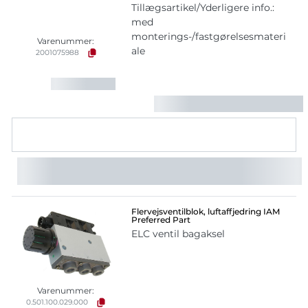
Tillægsartikel/Yderligere info.:
med
monterings-/fastgørelsesmateri
Varenummer:
ale
2001075988
Flervejsventilblok, luftaffjedring IAM
Preferred Part
ELC ventil bagaksel
Varenummer:
0.501.100.029.000