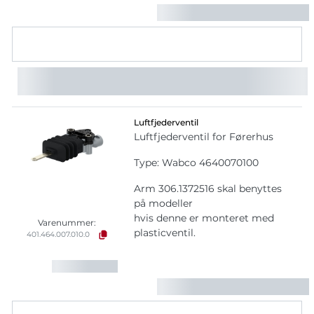
Luftfjederventil
Luftfjederventil for Førerhus
Type: Wabco 4640070100
Arm 306.1372516 skal benyttes
på modeller
hvis denne er monteret med
Varenummer:
plasticventil.
401.464.007.010.0