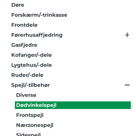
Døre
Forskærm/-trinkasse
Frontdele
Førerhusaffjedring
Gasfjedre
Kofanger/-dele
Lygtehus/-dele
Ruder/-dele
Spejl/-tilbehør
Diverse
Dødvinkelspejl
Frontspejl
Nærzonespejl
Sidespejl