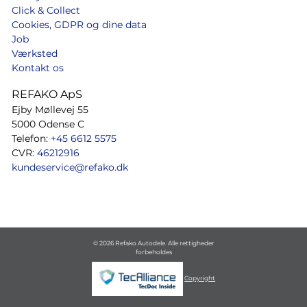
Click & Collect
Cookies, GDPR og dine data
Job
Værksted
Kontakt os
REFAKO ApS
Ejby Møllevej 55
5000 Odense C
Telefon:
+45 6612 5575
CVR:
46212916
kundeservice@refako.dk
© 2026 Refako Autodele. Alle rettigheder
forbeholdes
Copyright