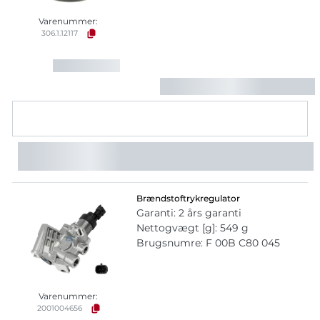
Varenummer:
306.1.12117
Brændstoftrykregulator
Garanti: 2 års garanti
Nettogvægt [g]: 549 g
Brugsnumre: F 00B C80 045
Varenummer:
2001004656