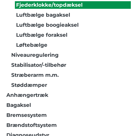
Fjederklokke/topdæksel
Luftbælge bagaksel
Luftbælge boogieaksel
Luftbælge foraksel
Løftebælge
Niveauregulering
Stabilisator/-tilbehør
Stræberarm m.m.
Støddæmper
Anhængertræk
Bagaksel
Bremsesystem
Brændstoftsystem
Diagnoseudstyr