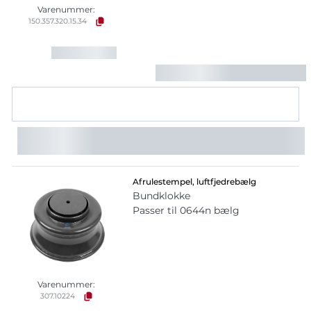
Varenummer:
150.357.320.15.34
Afrulestempel, luftfjedrebælg
Bundklokke
Passer til 0644n bælg
Varenummer:
307.10224