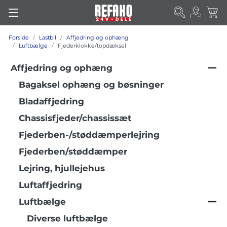
Forside
Lastbil
Affjedring og ophæng
Luftbælge
Fjederklokke/topdæksel
Affjedring og ophæng
Bagaksel ophæng og bøsninger
Bladaffjedring
Chassisfjeder/chassissæt
Fjederben-/støddæmperlejring
Fjederben/støddæmper
Lejring, hjullejehus
Luftaffjedring
Luftbælge
Diverse luftbælge