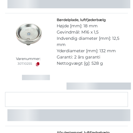
Børdelplade, luftfjederbælg
Højde [mm]: 18 mm
Gevindmål: M16 x 1,5
Indvendig diameter [mm]: 12,5
mm
Yderdiameter [mm]: 132 mm
Garanti: 2 års garanti
Varenummer:
Nettogvægt [g]: 528 g
307.10255
Afrulestempel, luftfjedrebælg