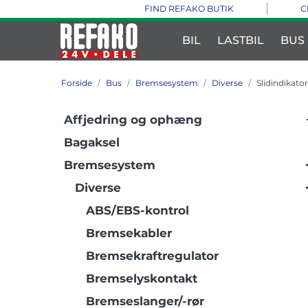
FIND REFAKO BUTIK
C
BIL
LASTBIL
BUS
Forside
Bus
Bremsesystem
Diverse
Slidindikator
Affjedring og ophæng
Bagaksel
Bremsesystem
Diverse
ABS/EBS-kontrol
Bremsekabler
Bremsekraftregulator
Bremselyskontakt
Bremseslanger/-rør