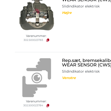
Slidindikator elektrisk
Højre
Varenummer:
302.500023783
Rep.sæt, bremsekal
WEAR SENSOR (CWS
Slidindikator elektrisk
Venstre
Varenummer:
302.500023784