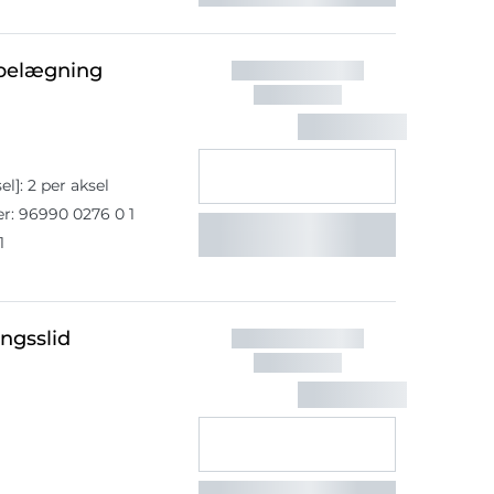
ebelægning
el]: 2 per aksel
r: 96990 0276 0 1
1
ngsslid