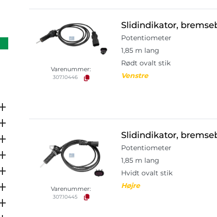
Slidindikator, brems
Potentiometer
1,85 m lang
Rødt ovalt stik
Varenummer:
Venstre
307.10446
Slidindikator, brems
Potentiometer
1,85 m lang
Hvidt ovalt stik
Højre
Varenummer:
307.10445