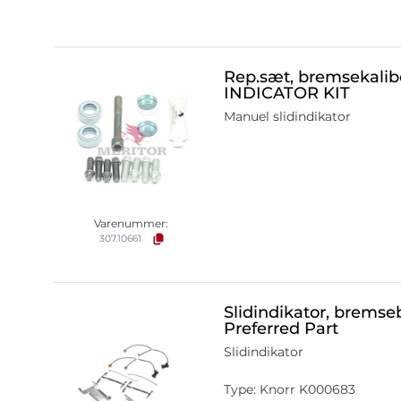
Rep.sæt, bremsekali
INDICATOR KIT
Manuel slidindikator
Varenummer:
307.10661
Slidindikator, brems
Preferred Part
Slidindikator
Type: Knorr K000683