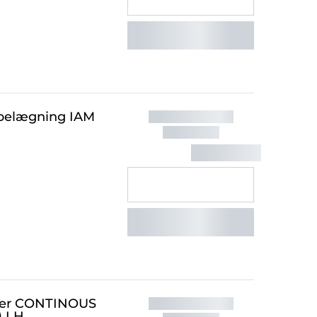
ebelægning IAM
iber CONTINOUS
 LH