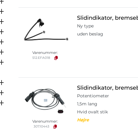
Slidindikator, brems
Ny type
uden beslag
Varenummer:
512.EFA018
Slidindikator, brems
Potentiometer
1,5m lang
Hvid ovalt stik
Højre
Varenummer:
307.10443