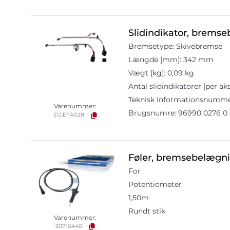
Slidindikator, brems
Bremsetype: Skivebremse
Længde [mm]: 342 mm
Vægt [kg]: 0,09 kg
Antal slidindikatorer [per aks
Teknisk informationsnumme
Varenummer:
Brugsnumre: 96990 0276 0 
512.EFA028
Føler, bremsebelægni
For
Potentiometer
1,50m
Rundt stik
Varenummer:
307.10440