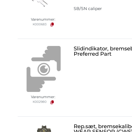
SB/SN caliper
Varenummer:
K000683
Slidindikator, brems
Preferred Part
Varenummer:
K002980
Rep.sæt, bremsekal
WEAR SENSOR (CWS)