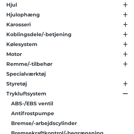
Hjul
Hjulophæng
Karosseri
Koblingsdele/-betjening
Kølesystem
Motor
Remme/-tilbehør
Specialværktøj
Styretøj
Trykluftsystem
ABS-/EBS ventil
Antifrostpumpe
Bremse/-arbejdscylinder
Bremsekraftkontrol/-begrænsning