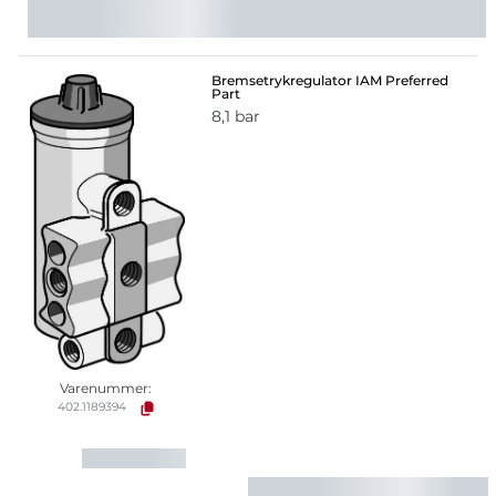
Bremsetrykregulator IAM Preferred
Part
8,1 bar
Varenummer:
402.1189394