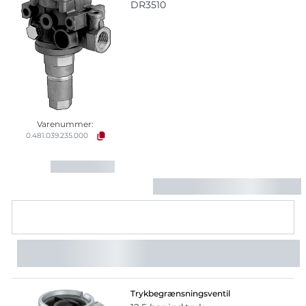
DR3510
Varenummer:
0.481.039.235.000
Trykbegrænsningsventil