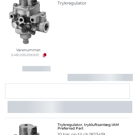
Trykregulator
Varenummer:
0.481.039.209.000
Trykregulator, trykluftsanlæg IAM
Preferred Part
10 bar op til ch.1823419