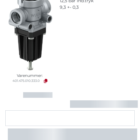
12,5 bar ind.tryk
9,3 +- 0,3
Varenummer:
401.475.010.333.0