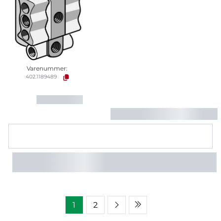
Varenummer:
402.1189489
1
2