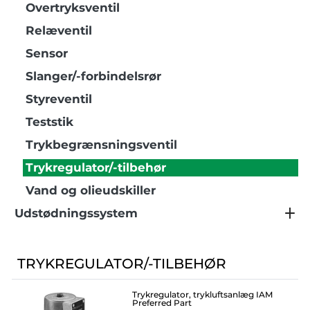
Overtryksventil
Relæventil
Sensor
Slanger/-forbindelsrør
Styreventil
Teststik
Trykbegrænsningsventil
Trykregulator/-tilbehør
Vand og olieudskiller
Udstødningssystem
TRYKREGULATOR/-TILBEHØR
Trykregulator, trykluftsanlæg IAM
Preferred Part