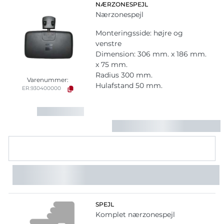
NÆRZONESPEJL
Nærzonespejl
Monteringsside: højre og
venstre
Dimension: 306 mm. x 186 mm.
x 75 mm.
Radius 300 mm.
Varenummer:
Hulafstand 50 mm.
ER.930400000
SPEJL
Komplet nærzonespejl