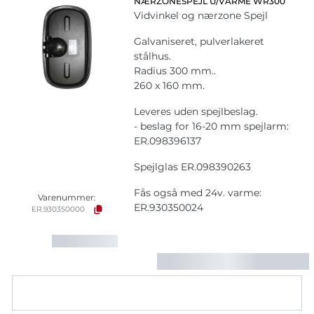
NÆRZONESPEJL U/VARME WR300
Vidvinkel og nærzone Spejl
Galvaniseret, pulverlakeret
stålhus.
Radius 300 mm..
260 x 160 mm.
Leveres uden spejlbeslag.
- beslag for 16-20 mm spejlarm:
ER.098396137
Spejlglas ER.098390263
Fås også med 24v. varme:
Varenummer:
ER.930350024
ER.930350000