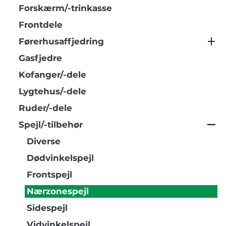
Forskærm/-trinkasse
Frontdele
Førerhusaffjedring
Gasfjedre
Kofanger/-dele
Lygtehus/-dele
Ruder/-dele
Spejl/-tilbehør
Diverse
Dødvinkelspejl
Frontspejl
Nærzonespejl
Sidespejl
Vidvinkelspejl