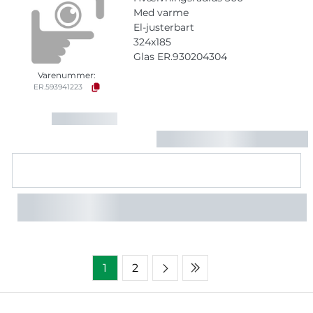
Med varme
El-justerbart
324x185
Glas ER.930204304
Varenummer:
ER.593941223
1
2