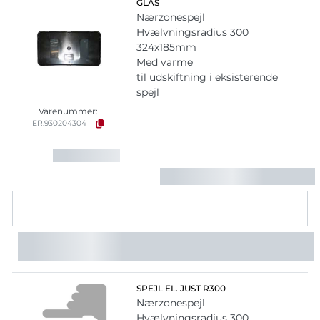
GLAS
Nærzonespejl
Hvælvningsradius 300
324x185mm
Med varme
til udskiftning i eksisterende
spejl
Varenummer:
ER.930204304
SPEJL EL. JUST R300
Nærzonespejl
Hvælvningsradius 300