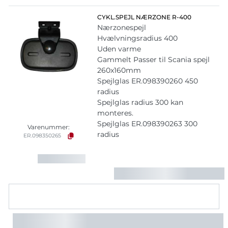
CYKL.SPEJL NÆRZONE R-400
Nærzonespejl
Hvælvningsradius 400
Uden varme
Gammelt Passer til Scania spejl
260x160mm
Spejlglas ER.098390260 450
radius
Spejlglas radius 300 kan
monteres.
Spejlglas ER.098390263 300
Varenummer:
radius
ER.098350265