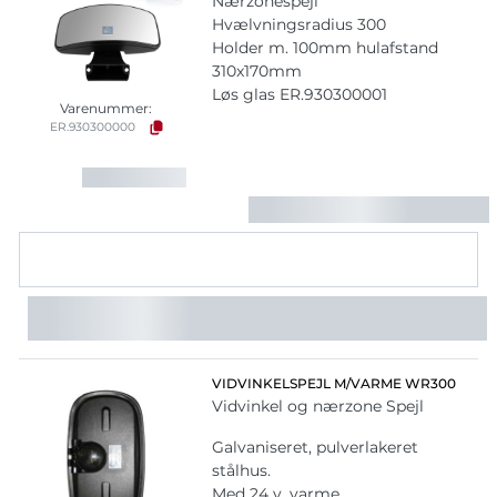
Nærzonespejl
Hvælvningsradius 300
Holder m. 100mm hulafstand
310x170mm
Løs glas ER.930300001
Varenummer:
ER.930300000
VIDVINKELSPEJL M/VARME WR300
Vidvinkel og nærzone Spejl
Galvaniseret, pulverlakeret
stålhus.
Med 24 v. varme