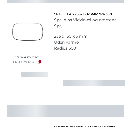
SPEJLGLAS 255x150x3MM WR300
Spejlglas Vidvinkel og nærzone
Spejl
255 x 150 x 3 mm
Uden varme
Radius 300
Varenummer:
ER.098390263