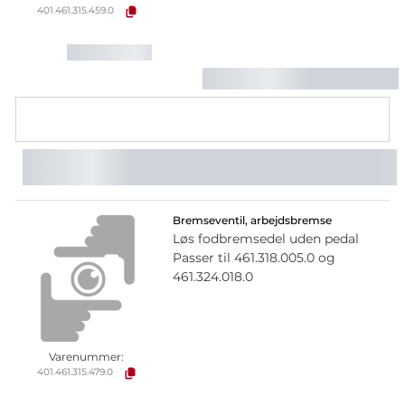
401.461.315.459.0
Bremseventil, arbejdsbremse
Løs fodbremsedel uden pedal
Passer til 461.318.005.0 og
461.324.018.0
Varenummer:
401.461.315.479.0