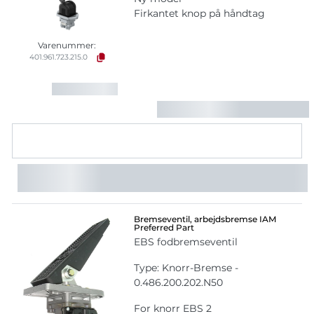
Firkantet knop på håndtag
Varenummer:
401.961.723.215.0
Bremseventil, arbejdsbremse IAM
Preferred Part
EBS fodbremseventil
Type: Knorr-Bremse -
0.486.200.202.N50
For knorr EBS 2