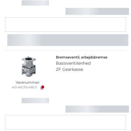
Bremseventil, arbejdsbremse
Basisventilenhed
ZF Gearkasse
Varenummer:
401.461.315.490.0