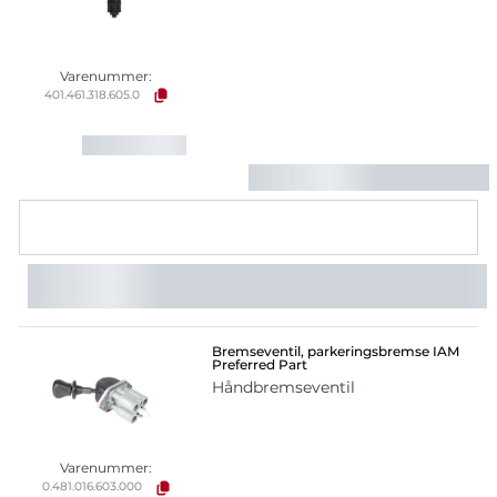
Varenummer:
401.461.318.605.0
Bremseventil, parkeringsbremse IAM
Preferred Part
Håndbremseventil
Varenummer:
0.481.016.603.000