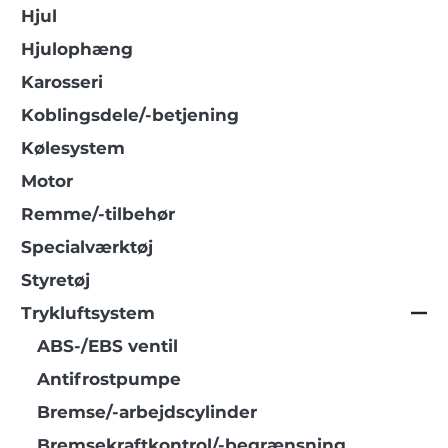
Hjul
Hjulophæng
Karosseri
Koblingsdele/-betjening
Kølesystem
Motor
Remme/-tilbehør
Specialværktøj
Styretøj
Trykluftsystem
ABS-/EBS ventil
Antifrostpumpe
Bremse/-arbejdscylinder
Bremsekraftkontrol/-begrænsning