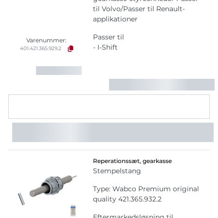
til Volvo/Passer til Renault-
applikationer
Passer til
Varenummer:
- I-Shift
401.421.365.929.2
Reperationssæt, gearkasse
Stempelstang
Type: Wabco Premium original
quality 421.365.932.2
Eftermarkedsløsning til