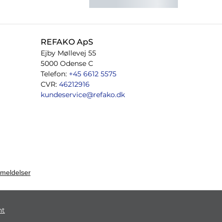
REFAKO ApS
Ejby Møllevej 55
5000 Odense C
Telefon:
+45 6612 5575
CVR:
46212916
kundeservice@refako.dk
ht