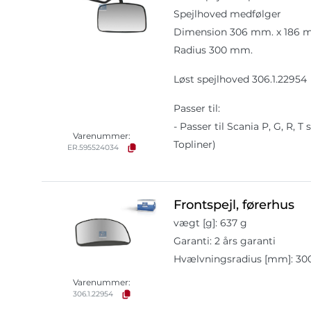
Spejlhoved medfølger
Dimension 306 mm. x 186 
Radius 300 mm.
Løst spejlhoved 306.1.22954
Passer til:
- Passer til Scania P, G, R, T
Varenummer:
Topliner)
ER.595524034
Frontspejl, førerhus
vægt [g]: 637 g
Garanti: 2 års garanti
Hvælvningsradius [mm]: 3
Varenummer:
306.1.22954