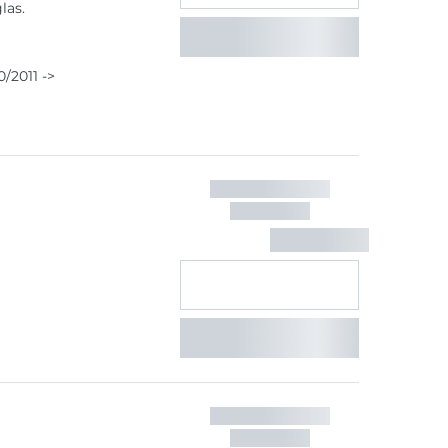
las.
/2011 ->