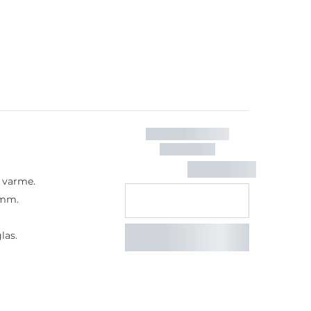
 varme.
 mm.
las.