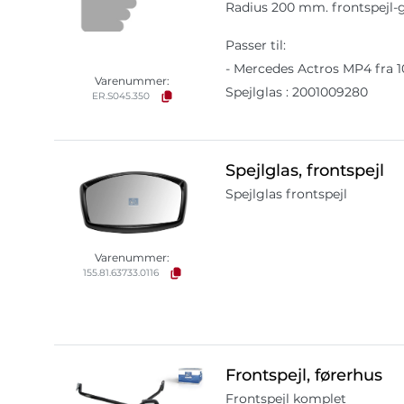
Radius 200 mm. frontspejl-g
Passer til:
- Mercedes Actros MP4 fra 10
Varenummer:
Spejlglas : 2001009280
ER.S045.350
Spejlglas, frontspejl
Spejlglas frontspejl
Varenummer:
155.81.63733.0116
Frontspejl, førerhus
Frontspejl komplet