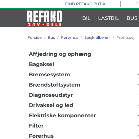
FIND REFAKO BUTIK
C
BIL
LASTBIL
BUS
Forside
Bus
Førerhus
Spejl/-tilbehør
Frontspejl
Affjedring og ophæng
Bagaksel
Bremsesystem
Brændstoftsystem
Diagnoseudstyr
Drivaksel og led
Elektriske komponenter
Filter
Førerhus