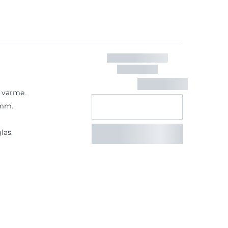
 varme.
 mm.
las.