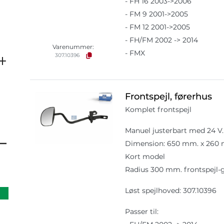
- FH 16 2003->2006
- FM 9 2001->2005
- FM 12 2001->2005
- FH/FM 2002 -> 2014
Varenummer:
- FMX
307.10396
Frontspejl, førerhus
Komplet frontspejl
Manuel justerbart med 24 V.
Dimension: 650 mm. x 260
Kort model
Radius 300 mm. frontspejl-g
Løst spejlhoved: 307.10396
Passer til: