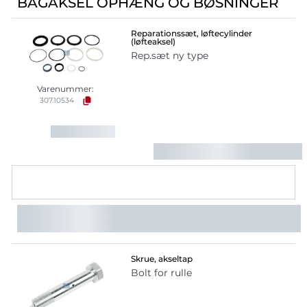
BAGAKSEL OPHÆNG OG BØSNINGER
Reparationssæt, løftecylinder
(løfteaksel)
Rep.sæt ny type
Varenummer:
307.10534
Skrue, akseltap
Bolt for rulle