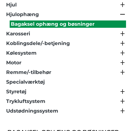
Hjul
Hjulophæng
Bagaksel ophæng og bøsninger
Karosseri
Koblingsdele/-betjening
Kølesystem
Motor
Remme/-tilbehør
Specialværktøj
Styretøj
Trykluftsystem
Udstødningssystem