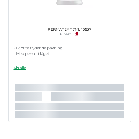
PERMATEX 117ML 16657
LT 16657
- Loctite flydende pakning
- Med pensel i låget
Vis alle