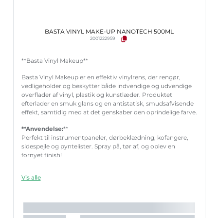
BASTA VINYL MAKE-UP NANOTECH 500ML
2001222959
**Basta Vinyl Makeup**
Basta Vinyl Makeup er en effektiv vinylrens, der rengør,
vedligeholder og beskytter både indvendige og udvendige
overflader af vinyl, plastik og kunstlæder. Produktet
efterlader en smuk glans og en antistatisk, smudsafvisende
effekt, samtidig med at det genskaber den oprindelige farve.
**Anvendelse:
**
Perfekt til instrumentpaneler, dørbeklædning, kofangere,
sidespejle og pyntelister. Spray på, tør af, og oplev en
fornyet finish!
Vis alle