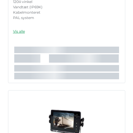
120¤ vinkel
Vandtæt (IP69K)
Kabelmonteret
PAL system
Vis alle