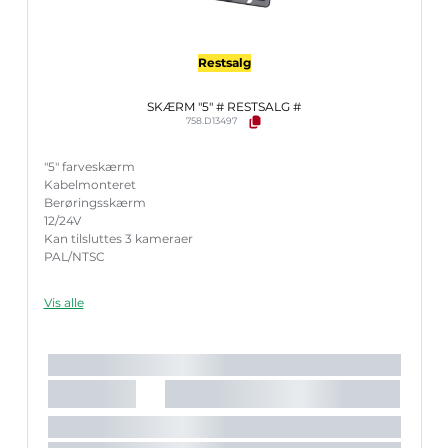
Restsalg
SKÆRM "5" # RESTSALG #
758.D13497
"5" farveskærm
Kabelmonteret
Berøringsskærm
12/24V
Kan tilsluttes 3 kameraer
PAL/NTSC
Vis alle