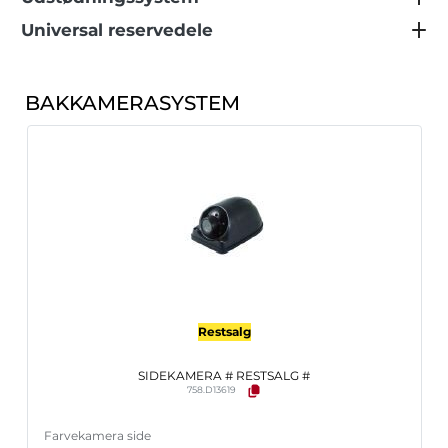
Universal reservedele
BAKKAMERASYSTEM
Restsalg
SIDEKAMERA # RESTSALG #
758.D13619
Farvekamera side