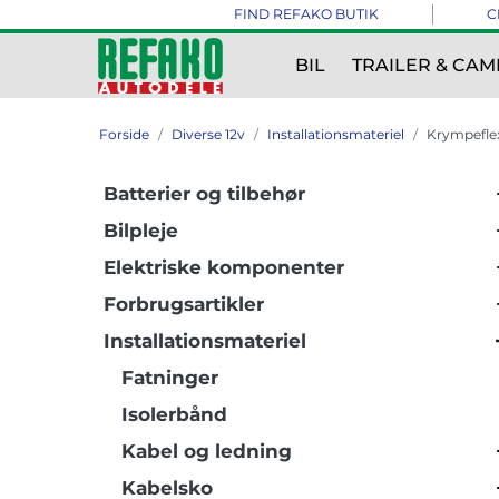
FIND REFAKO BUTIK
C
BIL
TRAILER & CAM
Forside
Diverse 12v
Installationsmateriel
Krympefle
Batterier og tilbehør
Bilpleje
Elektriske komponenter
Forbrugsartikler
Installationsmateriel
Fatninger
Isolerbånd
Kabel og ledning
Kabelsko