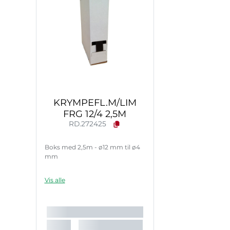
KRYMPEFL.M/LIM
FRG 12/4 2,5M
RD.272425
Boks med 2,5m - ø12 mm til ø4
mm
Vis alle