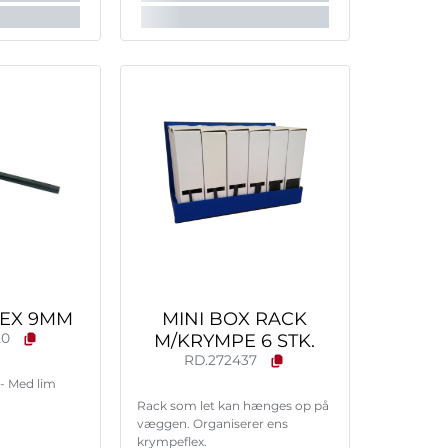
EX 9MM
MINI BOX RACK
20
M/KRYMPE 6 STK.
RD.272437
- Med lim
Rack som let kan hænges op på
væggen. Organiserer ens
krympeflex.