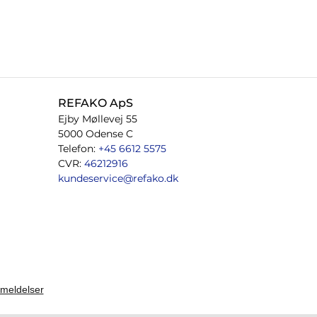
REFAKO ApS
Ejby Møllevej 55
5000 Odense C
Telefon:
+45 6612 5575
CVR:
46212916
kundeservice@refako.dk