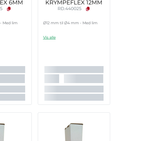
EX 6MM
KRYMPEFLEX 12MM
15
RD.440025
- Med lim
Ø12 mm til Ø4 mm - Med lim
Vis alle