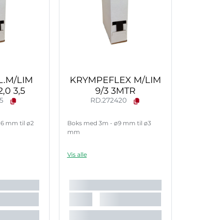
.M/LIM
KRYMPEFLEX M/LIM
,0 3,5
9/3 3MTR
15
RD.272420
6 mm til ø2
Boks med 3m - ø9 mm til ø3
mm
Vis alle