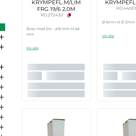
KRYMPEFL.M/LIM
KRYMPEFL
FRG 19/6 2,0M
RD.4400
RD.272430
Ø 6mm til Ø 2mm 
Boks med 2m - ø16 mm til ø6
mm
Vis alle
Vis alle