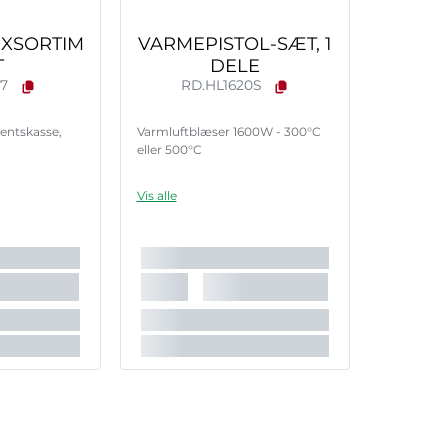
XSORTIM
VARMEPISTOL-SÆT, 1
T
DELE
07
RD.HL1620S
entskasse,
Varmluftblæser 1600W - 300°C
eller 500°C
Vis alle