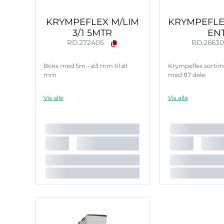
KRYMPEFLEX M/LIM
KRYMPEFLE
3/1 5MTR
EN
RD.272405
RD.2663
Boks med 5m - ø3 mm til ø1
Krympeflex sortim
mm
med 87 dele.
Vis alle
Vis alle