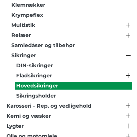
Klemrækker
Krympeflex
Multistik
Relæer
Samledåser og tilbehør
Sikringer
DIN-sikringer
Fladsikringer
Hovedsikringer
Sikringsholder
Karosseri - Rep. og vedligehold
Kemi og væsker
Lygter
Olie og motorpleje