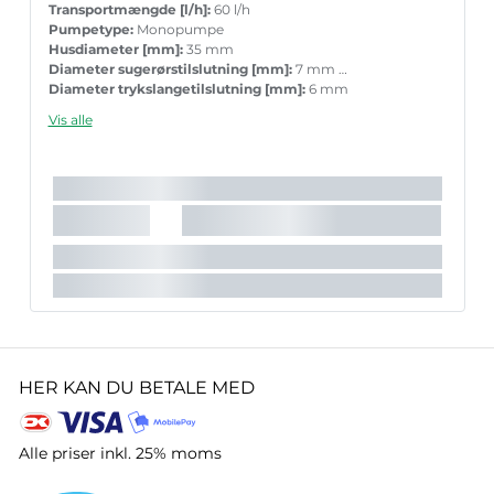
Transportmængde [l/h]:
60 l/h
Pumpetype:
Monopumpe
Husdiameter [mm]:
35 mm
Diameter sugerørstilslutning [mm]:
7 mm
Diameter trykslangetilslutning [mm]:
6 mm
Skal monteres og afmonteres af fagfolk!
Vis alle
HER KAN DU BETALE MED
Alle priser inkl. 25% moms