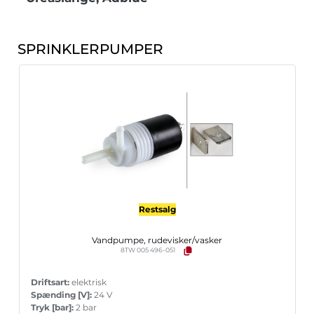
SPRINKLERPUMPER
Restsalg
Vandpumpe, rudevisker/vasker
8TW 005 496-051
Driftsart:
elektrisk
Spænding [V]:
24 V
Tryk [bar]:
2 bar