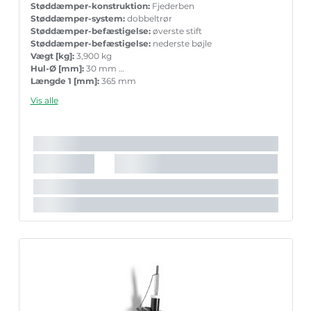
Støddæmper-konstruktion:
Fjederben
Støddæmper-system:
dobbeltrør
Støddæmper-befæstigelse:
øverste stift
Støddæmper-befæstigelse:
nederste bøjle
Vægt [kg]:
3,900 kg
Hul-Ø [mm]:
30 mm
Længde 1 [mm]:
365 mm
Længde 2 [mm]:
488 mm
Vis alle
Garanti:
5 års garanti med tilbehør ved parvis ueskiftning
Stempelstang diameter [mm]:
20 mm
Det anbefalede tilbehørs varenummer:
MK490R
Det anbefalede tilbehørs varenummer:
MK491L
Det anbefalede tilbehørs varenummer:
PK153
Indpakningslængde [cm]:
51,8 cm
Indpakningsbredde [cm]:
18,2 cm
Indpakningshøjde [cm]:
18,3 cm