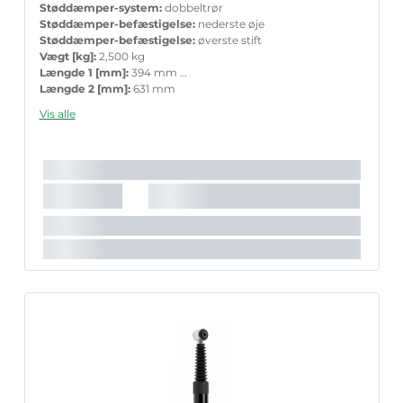
Støddæmper-system:
dobbeltrør
Støddæmper-befæstigelse:
nederste øje
Støddæmper-befæstigelse:
øverste stift
Vægt [kg]:
2,500 kg
Længde 1 [mm]:
394 mm
Længde 2 [mm]:
631 mm
Garanti:
5 års garanti med tilbehør ved parvis ueskiftning
Vis alle
Stempelstang diameter [mm]:
15,8 mm
Det anbefalede tilbehørs varenummer:
MK205
Det anbefalede tilbehørs varenummer:
PK131
Indpakningslængde [cm]:
60 cm
Indpakningsbredde [cm]:
7,2 cm
Indpakningshøjde [cm]:
7,2 cm