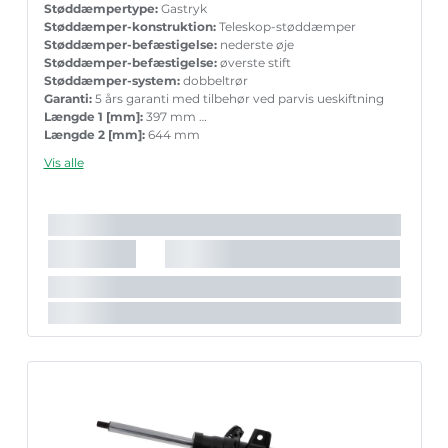
Støddæmpertype:
Gastryk
Støddæmper-konstruktion:
Teleskop-støddæmper
Støddæmper-befæstigelse:
nederste øje
Støddæmper-befæstigelse:
øverste stift
Støddæmper-system:
dobbeltrør
Garanti:
5 års garanti med tilbehør ved parvis ueskiftning
Længde 1 [mm]:
397 mm
Længde 2 [mm]:
644 mm
Boringsdiameter [mm]:
35 mm
Vis alle
Stempelstang diameter [mm]:
15,8 mm
Det anbefalede tilbehørs varenummer:
MK205
Det anbefalede tilbehørs varenummer:
PK131
Vægt [kg]:
2,400 kg
Indpakningslængde [cm]:
60 cm
Indpakningsbredde [cm]:
7,2 cm
Indpakningshøjde [cm]:
7,2 cm