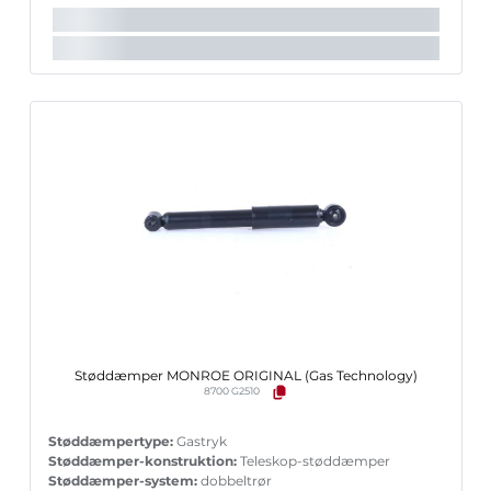
Støddæmper MONROE ORIGINAL (Gas Technology)
8700 G2510
Støddæmpertype:
Gastryk
Støddæmper-konstruktion:
Teleskop-støddæmper
Støddæmper-system:
dobbeltrør