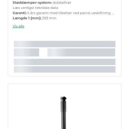
Støddæmper-system:
dobbeltrør
Læs venligst tekniske data
Garanti:
5 års garanti med tilbehør ved parvis ueskiftning
Længde 1 [mm]:
293 mm
Længde 2 [mm]:
444 mm
Vis alle
Boringsdiameter [mm]:
35 mm
Stempelstang diameter [mm]:
15,8 mm
Vægt [kg]:
2,300 kg
Indpakningslængde [cm]:
50,5 cm
Indpakningsbredde [cm]:
6,4 cm
Indpakningshøjde [cm]:
6,4 cm