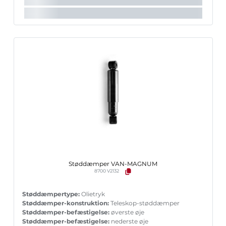
Indpakningshøjde [cm]:
16,2 cm
Støddæmper VAN-MAGNUM
8700 V2132
Støddæmpertype:
Olietryk
Støddæmper-konstruktion:
Teleskop-støddæmper
Støddæmper-befæstigelse:
øverste øje
Støddæmper-befæstigelse:
nederste øje