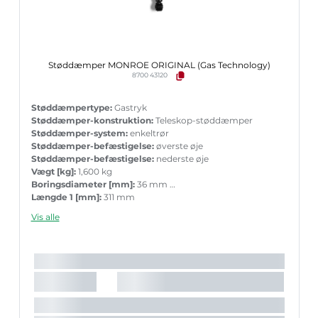
Støddæmper MONROE ORIGINAL (Gas Technology)
8700 43120
Støddæmpertype:
Gastryk
Støddæmper-konstruktion:
Teleskop-støddæmper
Støddæmper-system:
enkeltrør
Støddæmper-befæstigelse:
øverste øje
Støddæmper-befæstigelse:
nederste øje
Vægt [kg]:
1,600 kg
Boringsdiameter [mm]:
36 mm
Længde 1 [mm]:
311 mm
Længde 2 [mm]:
436 mm
Vis alle
Garanti:
5 års garanti med tilbehør ved parvis ueskiftning
Stempelstang diameter [mm]:
11 mm
Indpakningslængde [cm]:
50,5 cm
Indpakningsbredde [cm]:
6,4 cm
Indpakningshøjde [cm]:
6,4 cm