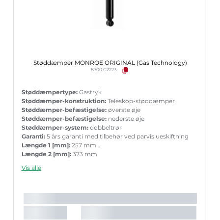
Støddæmper MONROE ORIGINAL (Gas Technology)
8700 G2223
Støddæmpertype:
Gastryk
Støddæmper-konstruktion:
Teleskop-støddæmper
Støddæmper-befæstigelse:
øverste øje
Støddæmper-befæstigelse:
nederste øje
Støddæmper-system:
dobbeltrør
Garanti:
5 års garanti med tilbehør ved parvis ueskiftning
Længde 1 [mm]:
257 mm
Længde 2 [mm]:
373 mm
Boringsdiameter [mm]:
35 mm
Vis alle
Stempelstang diameter [mm]:
15,8 mm
Vægt [kg]:
1,800 kg
Indpakningslængde [cm]:
50,5 cm
Indpakningsbredde [cm]:
6,4 cm
Indpakningshøjde [cm]:
6,4 cm