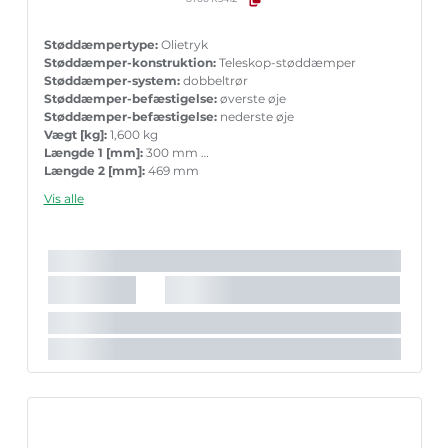
Støddæmpertype:
Olietryk
Støddæmper-konstruktion:
Teleskop-støddæmper
Støddæmper-system:
dobbeltrør
Støddæmper-befæstigelse:
øverste øje
Støddæmper-befæstigelse:
nederste øje
Vægt [kg]:
1,600 kg
Længde 1 [mm]:
300 mm
Længde 2 [mm]:
469 mm
Garanti:
5 års garanti med tilbehør ved parvis ueskiftning
Vis alle
Indpakningslængde [cm]:
50,5 cm
Indpakningsbredde [cm]:
6,4 cm
Indpakningshøjde [cm]:
6,4 cm