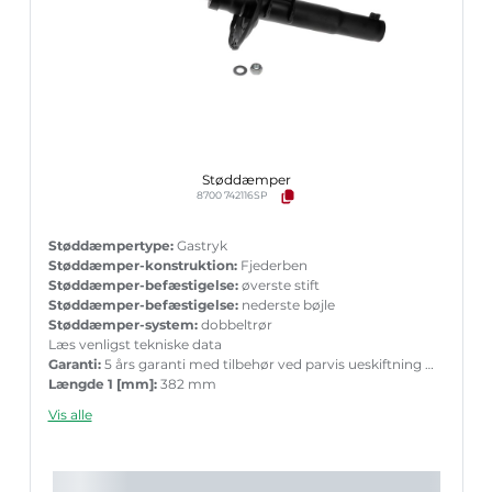
Støddæmper
8700 742116SP
Støddæmpertype:
Gastryk
Støddæmper-konstruktion:
Fjederben
Støddæmper-befæstigelse:
øverste stift
Støddæmper-befæstigelse:
nederste bøjle
Støddæmper-system:
dobbeltrør
Læs venligst tekniske data
Garanti:
5 års garanti med tilbehør ved parvis ueskiftning
Længde 1 [mm]:
382 mm
Længde 2 [mm]:
549 mm
Vis alle
Boringsdiameter [mm]:
32 mm
Husdiameter i klemområde [mm]:
50 mm
Stempelstang diameter [mm]:
22 mm
Det anbefalede tilbehørs varenummer:
MK411