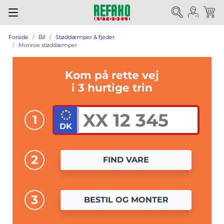
Forside
Bil
Støddæmper & fjeder
Monroe støddæmper
Kom på rette vej
i 3 hurtige trin
1
2
FIND VARE
3
BESTIL OG MONTER