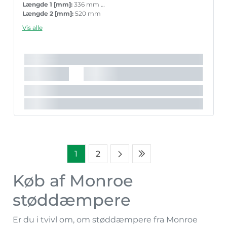
Længde 1 [mm]:
336 mm
Længde 2 [mm]:
520 mm
Boringsdiameter [mm]:
30 mm
Vis alle
Stempelstang diameter [mm]:
12,4 mm
Vægt [kg]:
1,900 kg
Indpakningslængde [cm]:
45 cm
Indpakningsbredde [cm]:
5,5 cm
Indpakningshøjde [cm]:
5,3 cm
1
2
Køb af Monroe
støddæmpere
Er du i tvivl om, om støddæmpere fra Monroe