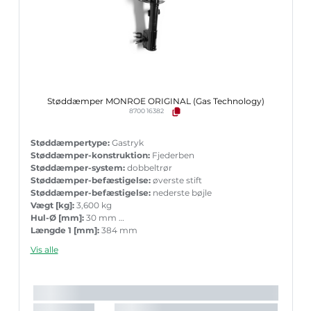
Støddæmper MONROE ORIGINAL (Gas Technology)
8700 16382
Støddæmpertype:
Gastryk
Støddæmper-konstruktion:
Fjederben
Støddæmper-system:
dobbeltrør
Støddæmper-befæstigelse:
øverste stift
Støddæmper-befæstigelse:
nederste bøjle
Vægt [kg]:
3,600 kg
Hul-Ø [mm]:
30 mm
Længde 1 [mm]:
384 mm
Længde 2 [mm]:
541 mm
Vis alle
Garanti:
5 års garanti med tilbehør ved parvis ueskiftning
Stempelstang diameter [mm]:
20 mm
Det anbefalede tilbehørs varenummer:
MK095
Det anbefalede tilbehørs varenummer:
PK148
Parret artikelnummer:
16381