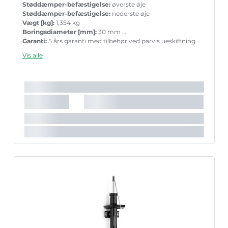
Støddæmper-befæstigelse:
øverste øje
Støddæmper-befæstigelse:
nederste øje
Vægt [kg]:
1,354 kg
Boringsdiameter [mm]:
30 mm
Garanti:
5 års garanti med tilbehør ved parvis ueskiftning
Stempelstang diameter [mm]:
12,4 mm
Vis alle
Det anbefalede tilbehørs varenummer:
PK455
Indpakningslængde [cm]:
45 cm
Indpakningsbredde [cm]:
5,5 cm
Indpakningshøjde [cm]:
5,3 cm