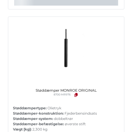
Støddæmper MONROE ORIGINAL
8700 MR976
Støddæmpertype:
Olietryk
Støddæmper-konstruktion:
Fjederbensindsats
Støddæmper-system:
dobbeltrør
Støddæmper-befæstigelse:
øverste stift
Vægt [kg]:
2,300 kg