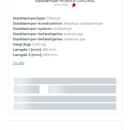
Støddæmper MONROE ORIGINAL
8700 R1061
Støddæmpertype:
Olietryk
Støddæmper-konstruktion:
Teleskop-støddæmper
Støddæmper-system:
dobbeltrør
Støddæmper-befæstigelse:
øverste øje
Støddæmper-befæstigelse:
nederste øje
Vægt [kg]:
1,020 kg
Længde 1 [mm]:
198 mm
Længde 2 [mm]:
289 mm
Garanti:
5 års garanti med tilbehør ved parvis ueskiftning
Vis alle
Indpakningslængde [cm]:
34,7 cm
Indpakningsbredde [cm]:
5,5 cm
Indpakningshøjde [cm]:
5,3 cm