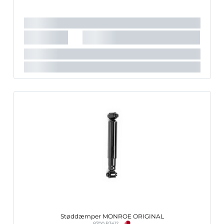
Stempelstang diameter [mm]:
12,4 mm
Det anbefalede tilbehørs varenummer:
PK448
Indpakningslængde [cm]:
60 cm
Indpakningsbredde [cm]:
7,2 cm
Indpakningshøjde [cm]:
7,2 cm
Støddæmper MONROE ORIGINAL
8700 R3412