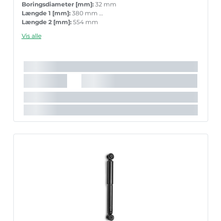
Boringsdiameter [mm]:
32 mm
Længde 1 [mm]:
380 mm
Længde 2 [mm]:
554 mm
Garanti:
5 års garanti med tilbehør ved parvis ueskiftning
Vis alle
Stempelstang diameter [mm]:
22 mm
Det anbefalede tilbehørs varenummer:
MK032
Det anbefalede tilbehørs varenummer:
PK047
Indpakningslængde [cm]:
67 cm
Indpakningsbredde [cm]:
10 cm
Indpakningshøjde [cm]:
5 cm
Huslængde [mm]:
361 mm