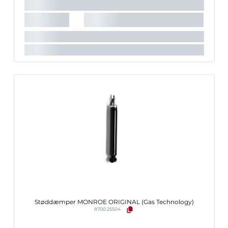
Det anbefalede tilbehørs varenummer:
PK078
Indpakningslængde [cm]:
60 cm
Indpakningsbredde [cm]:
7,2 cm
Indpakningshøjde [cm]:
7,2 cm
Støddæmper MONROE ORIGINAL (Gas Technology)
8700 25504