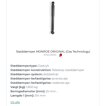
Støddæmper MONROE ORIGINAL (Gas Technology)
8700 23990
Støddæmpertype:
Gastryk
Støddæmper-konstruktion:
Teleskop-støddæmper
Støddæmper-system:
dobbeltrør
Støddæmper-befæstigelse:
øverste øje
Støddæmper-befæstigelse:
nederste øje
Vægt [kg]:
1,800 kg
Boringsdiameter [mm]:
25 mm
Længde 1 [mm]:
314 mm
Længde 2 [mm]:
452 mm
Vis alle
Garanti:
5 års garanti med tilbehør ved parvis ueskiftning