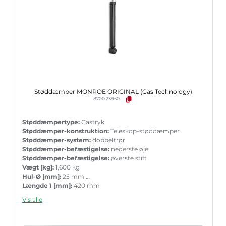
Støddæmper MONROE ORIGINAL (Gas Technology)
8700 23950
Støddæmpertype:
Gastryk
Støddæmper-konstruktion:
Teleskop-støddæmper
Støddæmper-system:
dobbeltrør
Støddæmper-befæstigelse:
nederste øje
Støddæmper-befæstigelse:
øverste stift
Vægt [kg]:
1,600 kg
Hul-Ø [mm]:
25 mm
Længde 1 [mm]:
420 mm
Længde 2 [mm]:
631 mm
Vis alle
Garanti:
5 års garanti med tilbehør ved parvis ueskiftning
Stempelstang diameter [mm]:
11 mm
Det anbefalede tilbehørs varenummer:
MK118