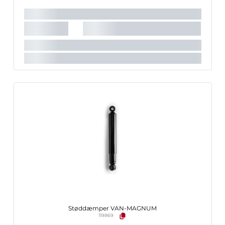
Indpakningslængde [cm]:
60 cm
Indpakningsbredde [cm]:
7,2 cm
Indpakningshøjde [cm]:
7,2 cm
Støddæmper VAN-MAGNUM
119869