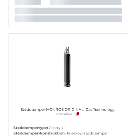
Indpakningslængde [cm]:
51,5 cm
Indpakningsbredde [cm]:
16,2 cm
Indpakningshøjde [cm]:
16,2 cm
Støddæmper MONROE ORIGINAL (Gas Technology)
8700 25505
Støddæmpertype:
Gastryk
Støddæmper-konstruktion:
Teleskop-støddæmper