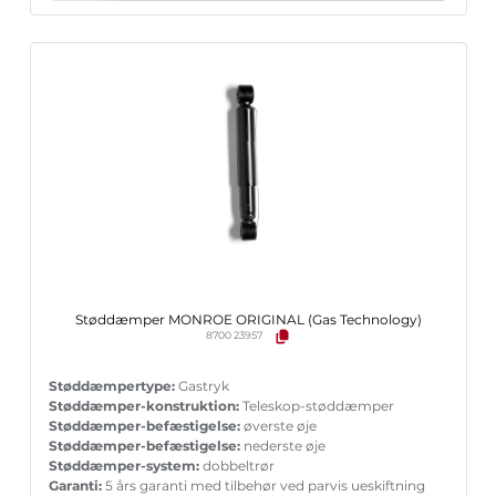
Støddæmper MONROE ORIGINAL (Gas Technology)
8700 23957
Støddæmpertype:
Gastryk
Støddæmper-konstruktion:
Teleskop-støddæmper
Støddæmper-befæstigelse:
øverste øje
Støddæmper-befæstigelse:
nederste øje
Støddæmper-system:
dobbeltrør
Garanti:
5 års garanti med tilbehør ved parvis ueskiftning