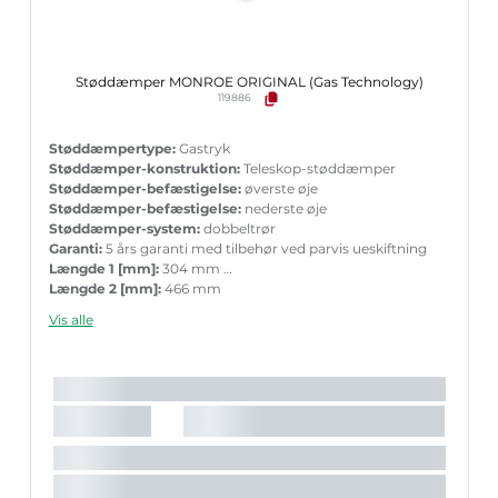
Støddæmper MONROE ORIGINAL (Gas Technology)
119886
Støddæmpertype:
Gastryk
Støddæmper-konstruktion:
Teleskop-støddæmper
Støddæmper-befæstigelse:
øverste øje
Støddæmper-befæstigelse:
nederste øje
Støddæmper-system:
dobbeltrør
Garanti:
5 års garanti med tilbehør ved parvis ueskiftning
Længde 1 [mm]:
304 mm
Længde 2 [mm]:
466 mm
Boringsdiameter [mm]:
25 mm
Vis alle
Stempelstang diameter [mm]:
12,4 mm
Det anbefalede tilbehørs varenummer:
PK335
Vægt [kg]:
1,776 kg
Indpakningslængde [cm]:
60 cm
Indpakningsbredde [cm]:
7,2 cm
Indpakningshøjde [cm]:
7,2 cm