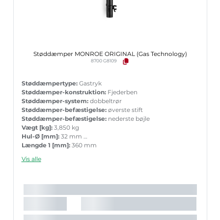
Støddæmper MONROE ORIGINAL (Gas Technology)
8700 G8109
Støddæmpertype:
Gastryk
Støddæmper-konstruktion:
Fjederben
Støddæmper-system:
dobbeltrør
Støddæmper-befæstigelse:
øverste stift
Støddæmper-befæstigelse:
nederste bøjle
Vægt [kg]:
3,850 kg
Hul-Ø [mm]:
32 mm
Længde 1 [mm]:
360 mm
Længde 2 [mm]:
510 mm
Vis alle
Garanti:
5 års garanti med tilbehør ved parvis ueskiftning
Stempelstang diameter [mm]:
22 mm
Det anbefalede tilbehørs varenummer:
MK077
Det anbefalede tilbehørs varenummer:
MK344
Det anbefalede tilbehørs varenummer:
PK076
Indpakningslængde [cm]:
51,5 cm
Indpakningsbredde [cm]:
16,2 cm