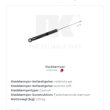
Støddæmper
63362496
Støddæmper-befæstigelse:
nederste øje
Støddæmper-befæstigelse:
øverste stift
Støddæmpertype:
Gastryk
Støddæmper-konstruktion:
Fjederbærende dæmper
Nettovægt [kg]:
1,29 kg