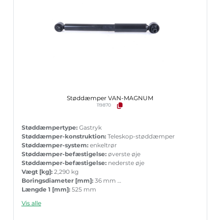
Støddæmper VAN-MAGNUM
119870
Støddæmpertype:
Gastryk
Støddæmper-konstruktion:
Teleskop-støddæmper
Støddæmper-system:
enkeltrør
Støddæmper-befæstigelse:
øverste øje
Støddæmper-befæstigelse:
nederste øje
Vægt [kg]:
2,290 kg
Boringsdiameter [mm]:
36 mm
Længde 1 [mm]:
525 mm
Længde 2 [mm]:
525 mm
Vis alle
Garanti:
5 års garanti med tilbehør ved parvis ueskiftning
Stempelstang diameter [mm]:
11 mm