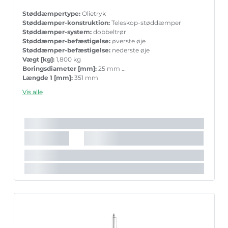
Støddæmpertype:
Olietryk
Støddæmper-konstruktion:
Teleskop-støddæmper
Støddæmper-system:
dobbeltrør
Støddæmper-befæstigelse:
øverste øje
Støddæmper-befæstigelse:
nederste øje
Vægt [kg]:
1,800 kg
Boringsdiameter [mm]:
25 mm
Længde 1 [mm]:
351 mm
Længde 2 [mm]:
594 mm
Vis alle
Garanti:
5 års garanti med tilbehør ved parvis ueskiftning
Stempelstang diameter [mm]:
12,4 mm
Indpakningslængde [cm]:
45 cm
Indpakningsbredde [cm]:
5,5 cm
Indpakningshøjde [cm]:
5,3 cm