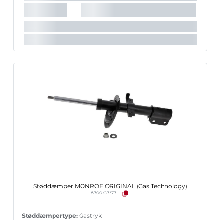
Det anbefalede tilbehørs varenummer:
PK422
Vægt [kg]:
4,430 kg
Indpakningslængde [cm]:
56,8 cm
Indpakningsbredde [cm]:
17,2 cm
Indpakningshøjde [cm]:
17,2 cm
Støddæmper MONROE ORIGINAL (Gas Technology)
8700 G7277
Støddæmpertype:
Gastryk