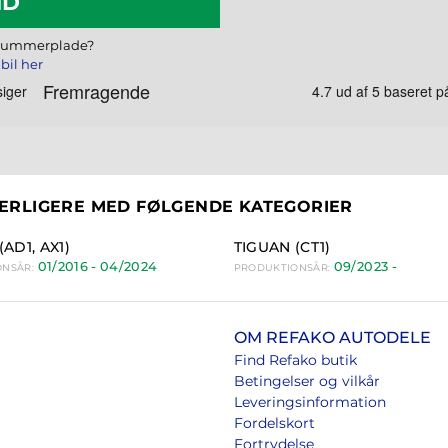
ND
 nummerplade?
bil her
YDERLIGERE MED FØLGENDE KATEGORIER
AD1, AX1)
TIGUAN (CT1)
01/2016 - 04/2024
09/2023 -
ONSÅR:
PRODUKTIONSÅR:
OM REFAKO AUTODELE
Find Refako butik
Betingelser og vilkår
Leveringsinformation
Fordelskort
Fortrydelse