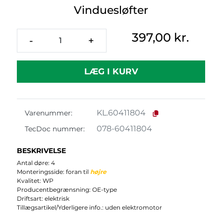
Vinduesløfter
397,00 kr.
-
+
LÆG I KURV
KL.60411804
Varenummer:
078-60411804
TecDoc nummer:
BESKRIVELSE
Antal døre: 4
Monteringsside: foran til
højre
Kvalitet: WP
Producentbegrænsning: OE-type
Driftsart: elektrisk
Tillægsartikel/Yderligere info.: uden elektromotor