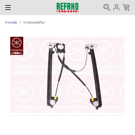
Forside
Vinduesløfter