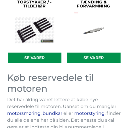
TOPSTYKKER / -
TÆNDING &
TILBEHØR
FORVARMNING
SE VARER
SE VARER
Køb reservedele til
motoren
Det har aldrig været lettere at købe nye
reservedele til motoren. Uanset om du mangler
motorsmøring
,
bundkar
eller
motorstyring
, finder
du alle delene her på siden. Det eneste du skal
gøre er at indtaste din bils nummerplade i