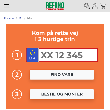
Forside
Bil
Motor
Kom på rette vej
i 3 hurtige trin
1
2
FIND VARE
3
BESTIL OG MONTER