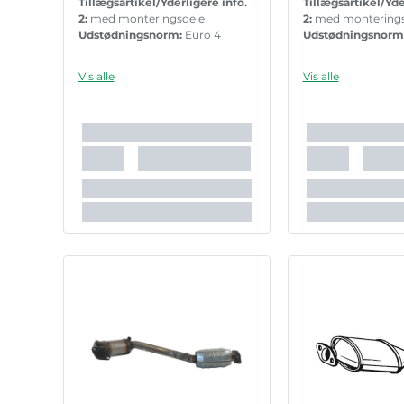
Tillægsartikel/Yderligere info.
Tillægsartikel/Yde
2:
med monteringsdele
2:
med montering
Udstødningsnorm:
Euro 4
Udstødningsnorm
Vis alle
Vis alle