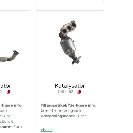
ator
Katalysator
02
090-162
rligere info.
Tillægsartikel/Yderligere info.
sdele
2:
med monteringsdele
:
Euro 5
Udstødningsnorm:
Euro 5
:
Euro 6
nsnorm:
Euro
Vis alle