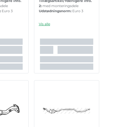
rligere info.
Tillægsartikel/Yderligere info.
sdele
2:
med monteringsdele
:
Euro 3
Udstødningsnorm:
Euro 3
Vis alle