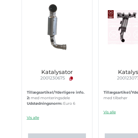
Katalysator
Katalys
2001230675
20012307
Tillægsartikel/Yderligere info.
Tillægsartikel/Yde
2:
med monteringsdele
med tilbehør
Udstødningsnorm:
Euro 6
Vis alle
Vis alle