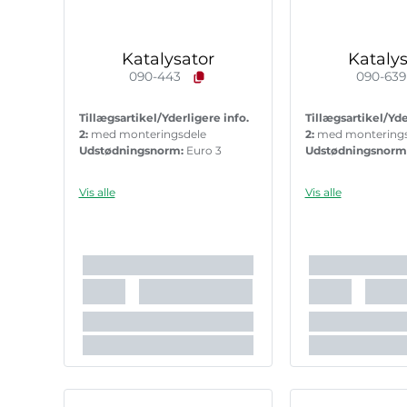
Katalysator
Katalys
090-443
090-63
Tillægsartikel/Yderligere info.
Tillægsartikel/Yde
2:
med monteringsdele
2:
med montering
Udstødningsnorm:
Euro 3
Udstødningsnorm
Vis alle
Vis alle