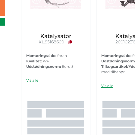
Katalysator
Katalys
KL.95168600
20010231
Monteringsside:
foran
Monteringsside:
f
Kvalitet:
WP
Udstødningsnorm
Udstødningsnorm:
Euro 5
Tillægsartikel/Yde
med tilbehør
Vis alle
Vis alle