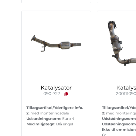
Katalysator
Katalys
090-727
20011109
Tillægsartikel/Yderligere info.
Tillægsartikel/Yde
2:
med monteringsdele
2:
med montering
Udstødningsnorm:
Euro 4
Udstødningsnorm
Med miljøtegn:
Blå engel
Udstødningsnorm
Ikke til emmisio
6c