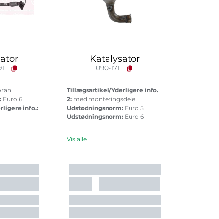
ator
Katalysator
91
090-171
oran
Tillægsartikel/Yderligere info.
:
Euro 6
2:
med monteringsdele
rligere info.:
Udstødningsnorm:
Euro 5
Udstødningsnorm:
Euro 6
Vis alle