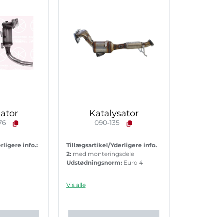
ator
Katalysator
76
090-135
rligere info.:
Tillægsartikel/Yderligere info.
2:
med monteringsdele
Udstødningsnorm:
Euro 4
Vis alle