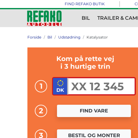
FIND REFAKO BUTIK
C
BIL
TRAILER & CAM
Forside
Bil
Udstødning
Katalysator
Kom på rette vej
i 3 hurtige trin
1
2
FIND VARE
3
BESTIL OG MONTER