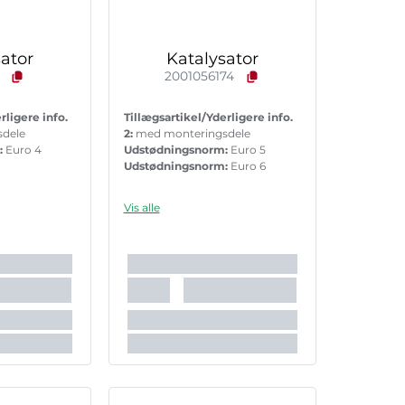
ator
Katalysator
9
2001056174
rligere info.
Tillægsartikel/Yderligere info.
sdele
2:
med monteringsdele
:
Euro 4
Udstødningsnorm:
Euro 5
Udstødningsnorm:
Euro 6
Vis alle