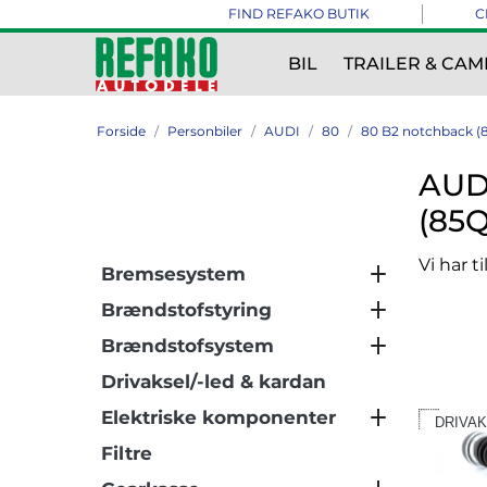
FIND REFAKO BUTIK
C
BIL
TRAILER & CAM
Forside
Personbiler
AUDI
80
80 B2 notchback (811
AUDI
(85Q
Vi har t
Bremsesystem
Brændstofstyring
Brændstofsystem
Drivaksel/-led & kardan
Elektriske komponenter
DRIVAK
Filtre