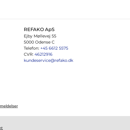
REFAKO ApS
Ejby Møllevej 55
5000 Odense C
Telefon:
+45 6612 5575
CVR:
46212916
kundeservice@refako.dk
ht