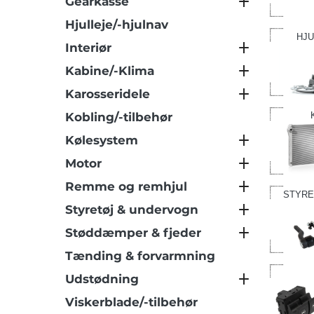
Gearkasse
Hjulleje/-hjulnav
HJU
Interiør
Kabine/-Klima
Karosseridele
Kobling/-tilbehør
Kølesystem
Motor
Remme og remhjul
STYRE
Styretøj & undervogn
Støddæmper & fjeder
Tænding & forvarmning
Udstødning
Viskerblade/-tilbehør