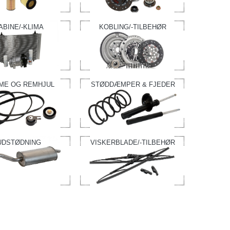
ABINE/-KLIMA
KOBLING/-TILBEHØR
ME OG REMHJUL
STØDDÆMPER & FJEDER
UDSTØDNING
VISKERBLADE/-TILBEHØR