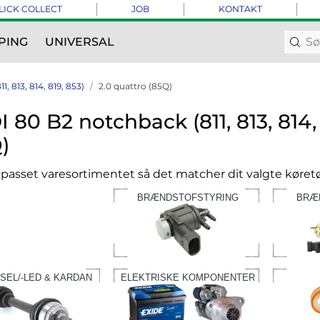
LICK COLLECT
JOB
KONTAKT
PING
UNIVERSAL
, 813, 814, 819, 853)
2.0 quattro (85Q)
 80 B2 notchback (811, 813, 814, 
)
ilpasset varesortimentet så det matcher dit valgte køretø
BRÆNDSTOFSTYRING
BRÆ
SEL/-LED & KARDAN
ELEKTRISKE KOMPONENTER