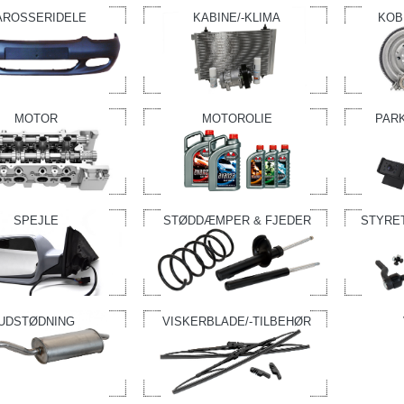
AROSSERIDELE
KABINE/-KLIMA
KOB
MOTOR
MOTOROLIE
PAR
SPEJLE
STØDDÆMPER & FJEDER
STYRE
UDSTØDNING
VISKERBLADE/-TILBEHØR