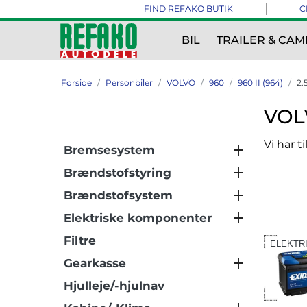
FIND REFAKO BUTIK
C
BIL
TRAILER & CAM
Forside
Personbiler
VOLVO
960
960 II (964)
2.
VOLV
Vi har t
Bremsesystem
Brændstofstyring
Brændstofsystem
Elektriske komponenter
Filtre
ELEKTR
Gearkasse
Hjulleje/-hjulnav