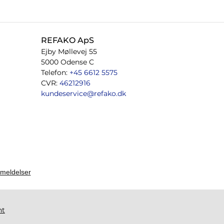
REFAKO ApS
Ejby Møllevej 55
5000 Odense C
Telefon:
+45 6612 5575
CVR:
46212916
kundeservice@refako.dk
ht