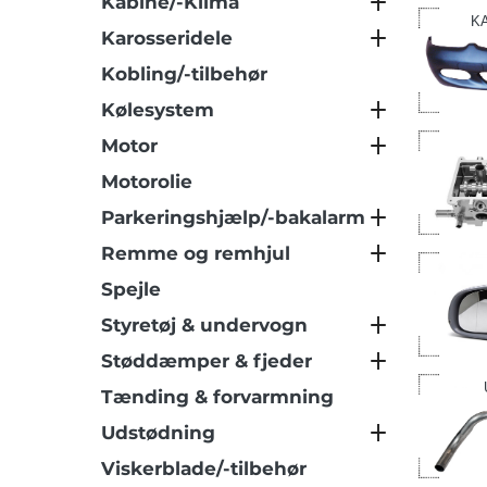
Kabine/-Klima
K
Karosseridele
Kobling/-tilbehør
Kølesystem
Motor
Motorolie
Parkeringshjælp/-bakalarm
Remme og remhjul
Spejle
Styretøj & undervogn
Støddæmper & fjeder
Tænding & forvarmning
Udstødning
Viskerblade/-tilbehør