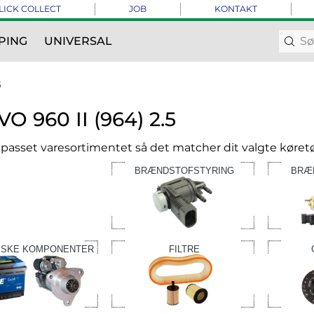
LICK COLLECT
JOB
KONTAKT
PING
UNIVERSAL
5
O 960 II (964) 2.5
ilpasset varesortimentet så det matcher dit valgte køretø
BRÆNDSTOFSTYRING
BRÆ
ISKE KOMPONENTER
FILTRE