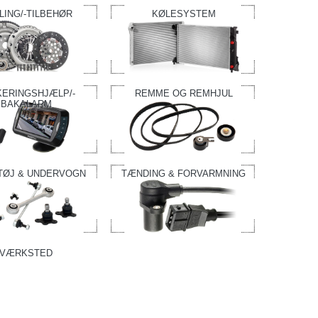
LING/-TILBEHØR
KØLESYSTEM
KERINGSHJÆLP/-
REMME OG REMHJUL
BAKALARM
TØJ & UNDERVOGN
TÆNDING & FORVARMNING
VÆRKSTED