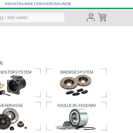
PRIVATKUNDE
/
ERHVERVSKUNDE
j.
NDSTOFSYSTEM
BREMSESYSTEM
GEARKASSE
HJULLEJE/-HJULNAV