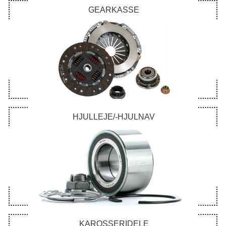
GEARKASSE
HJULLEJE/-HJULNAV
KAROSSERIDELE