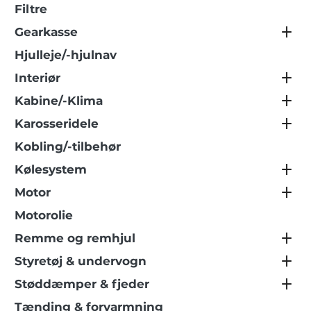
Filtre
Gearkasse
Hjulleje/-hjulnav
Interiør
Kabine/-Klima
Karosseridele
Kobling/-tilbehør
Kølesystem
Motor
Motorolie
Remme og remhjul
Styretøj & undervogn
Støddæmper & fjeder
Tænding & forvarmning