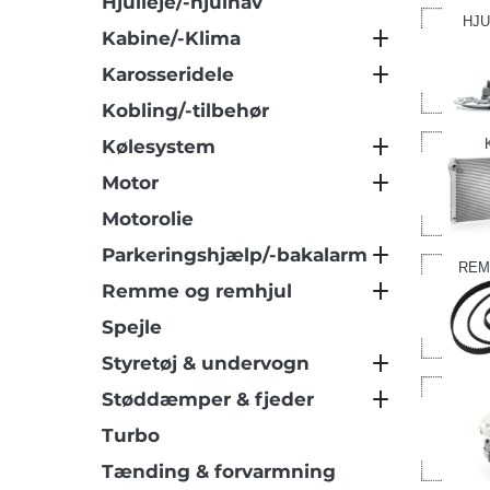
Hjulleje/-hjulnav
HJU
Kabine/-Klima
Karosseridele
Kobling/-tilbehør
Kølesystem
Motor
Motorolie
Parkeringshjælp/-bakalarm
REM
Remme og remhjul
Spejle
Styretøj & undervogn
Støddæmper & fjeder
Turbo
Tænding & forvarmning