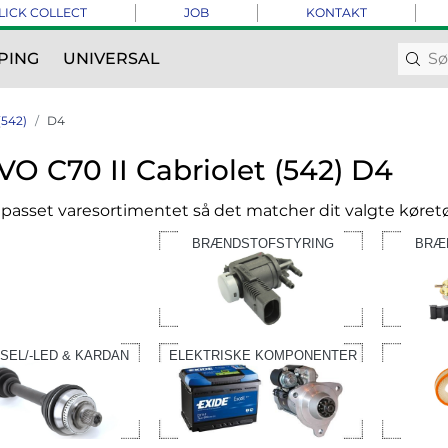
LICK COLLECT
JOB
KONTAKT
PING
UNIVERSAL
(542)
D4
O C70 II Cabriolet (542) D4
ilpasset varesortimentet så det matcher dit valgte køretø
BRÆNDSTOFSTYRING
BRÆ
SEL/-LED & KARDAN
ELEKTRISKE KOMPONENTER