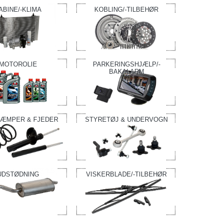
ABINE/-KLIMA
KOBLING/-TILBEHØR
MOTOROLIE
PARKERINGSHJÆLP/-
BAKALARM
ÆMPER & FJEDER
STYRETØJ & UNDERVOGN
UDSTØDNING
VISKERBLADE/-TILBEHØR