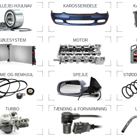
LLEJE/-HJULNAV
KAROSSERIDELE
K
KØLESYSTEM
MOTOR
ME OG REMHJUL
SPEJLE
STØDD
TURBO
TÆNDING & FORVARMNING