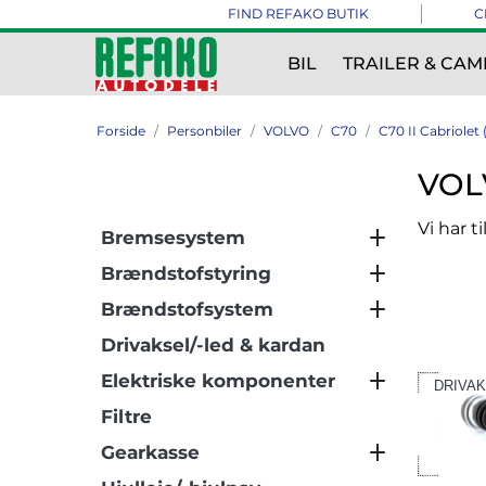
FIND REFAKO BUTIK
C
BIL
TRAILER & CAM
Forside
Personbiler
VOLVO
C70
C70 II Cabriolet 
VOLV
Vi har t
Bremsesystem
Brændstofstyring
Brændstofsystem
Drivaksel/-led & kardan
Elektriske komponenter
DRIVAK
Filtre
Gearkasse