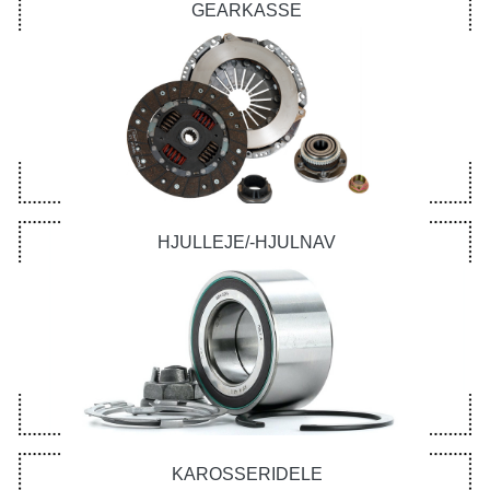
GEARKASSE
HJULLEJE/-HJULNAV
KAROSSERIDELE