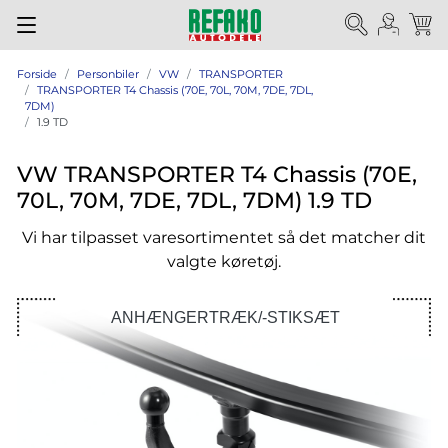
Forside
Personbiler
VW
TRANSPORTER
TRANSPORTER T4 Chassis (70E, 70L, 70M, 7DE, 7DL,
7DM)
1.9 TD
VW TRANSPORTER T4 Chassis (70E,
70L, 70M, 7DE, 7DL, 7DM) 1.9 TD
Vi har tilpasset varesortimentet så det matcher dit
valgte køretøj.
ANHÆNGERTRÆK/-STIKSÆT