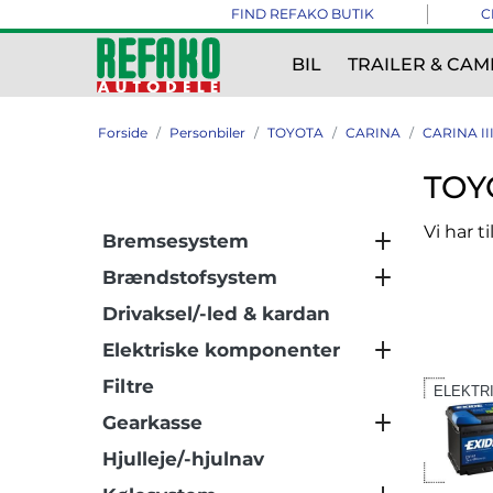
FIND REFAKO BUTIK
C
BIL
TRAILER & CAM
Forside
Personbiler
TOYOTA
CARINA
CARINA III
TOYO
Vi har t
Bremsesystem
Brændstofsystem
Drivaksel/-led & kardan
Elektriske komponenter
Filtre
ELEKTR
Gearkasse
Hjulleje/-hjulnav