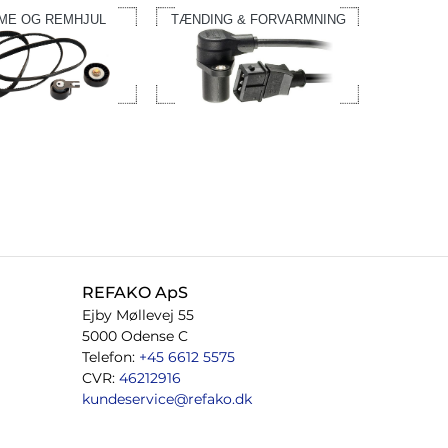
ME OG REMHJUL
TÆNDING & FORVARMNING
REFAKO ApS
Ejby Møllevej 55
5000 Odense C
Telefon:
+45 6612 5575
CVR:
46212916
kundeservice@refako.dk