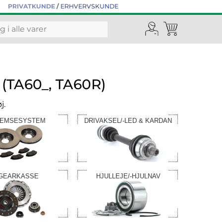
PRIVATKUNDE
/
ERHVERVSKUNDE
 (TA60_, TA60R)
j.
EMSESYSTEM
DRIVAKSEL/-LED & KARDAN
GEARKASSE
HJULLEJE/-HJULNAV