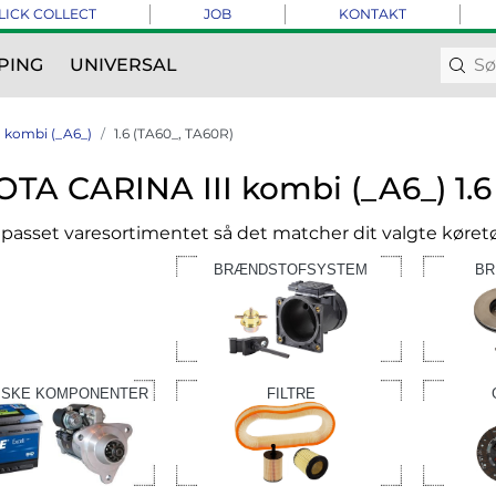
LICK COLLECT
JOB
KONTAKT
PING
UNIVERSAL
 kombi (_A6_)
1.6 (TA60_, TA60R)
TA CARINA III kombi (_A6_) 1.6
ilpasset varesortimentet så det matcher dit valgte køretø
BRÆNDSTOFSYSTEM
BR
ISKE KOMPONENTER
FILTRE