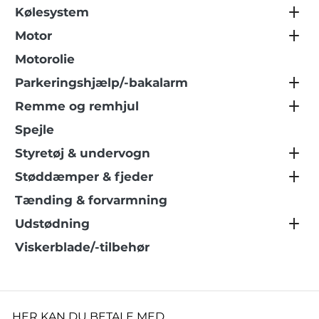
Kølesystem
Motor
Motorolie
Parkeringshjælp/-bakalarm
Remme og remhjul
Spejle
Styretøj & undervogn
Støddæmper & fjeder
Tænding & forvarmning
Udstødning
Viskerblade/-tilbehør
HER KAN DU BETALE MED