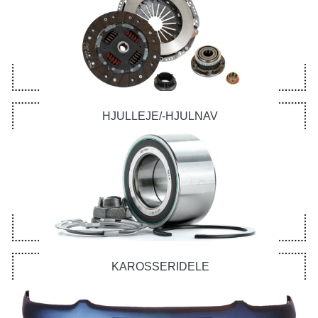
HJULLEJE/-HJULNAV
KAROSSERIDELE