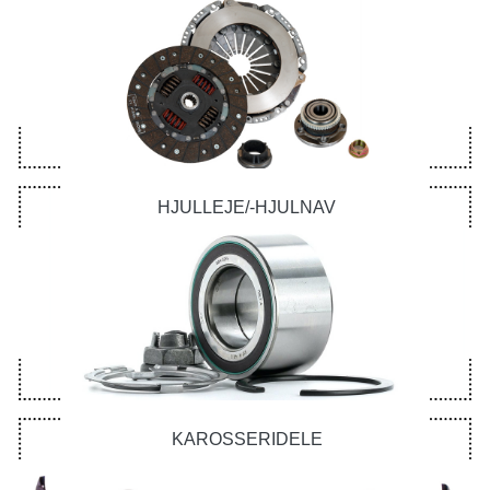
HJULLEJE/-HJULNAV
KAROSSERIDELE