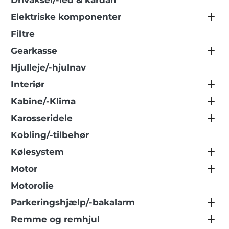
Drivaksel/-led & kardan
Elektriske komponenter
Filtre
Gearkasse
Hjulleje/-hjulnav
Interiør
Kabine/-Klima
Karosseridele
Kobling/-tilbehør
Kølesystem
Motor
Motorolie
Parkeringshjælp/-bakalarm
Remme og remhjul