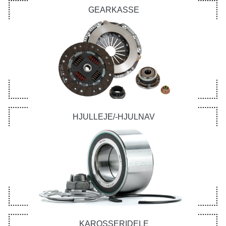
GEARKASSE
HJULLEJE/-HJULNAV
KAROSSERIDELE