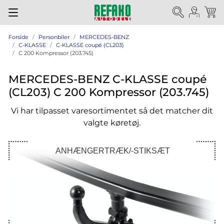
Forside
Personbiler
MERCEDES-BENZ
C-KLASSE
C-KLASSE coupé (CL203)
C 200 Kompressor (203.745)
MERCEDES-BENZ C-KLASSE coupé
(CL203) C 200 Kompressor (203.745)
Vi har tilpasset varesortimentet så det matcher dit
valgte køretøj.
ANHÆNGERTRÆK/-STIKSÆT