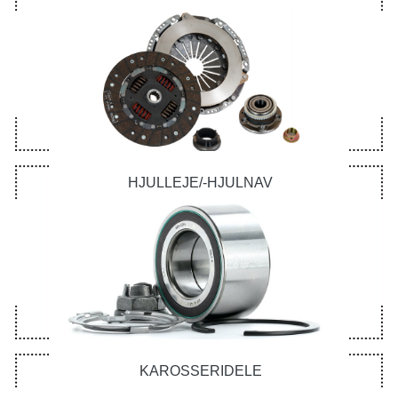
HJULLEJE/-HJULNAV
KAROSSERIDELE